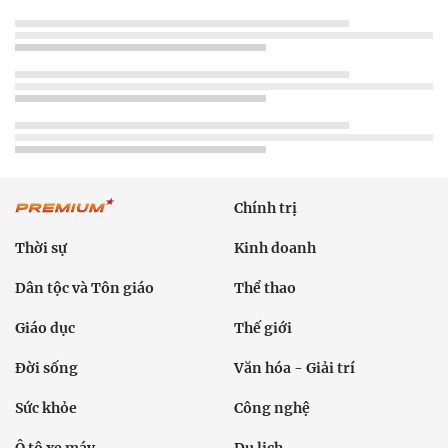
Chính trị
Thời sự
Kinh doanh
Dân tộc và Tôn giáo
Thể thao
Giáo dục
Thế giới
Đời sống
Văn hóa - Giải trí
Sức khỏe
Công nghệ
Ô tô xe máy
Du lịch