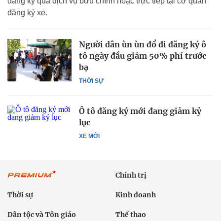
đăng ký qua dịch vụ bưu chính hoặc trực tiếp tại cơ quan
đăng ký xe.
Người dân ùn ùn đổ đi đăng ký ô
tô ngày đầu giảm 50% phí trước
bạ
THỜI SỰ
Ô tô đăng ký mới đang giảm kỷ
lục
XE MỚI
Chính trị
Thời sự
Kinh doanh
Dân tộc và Tôn giáo
Thể thao