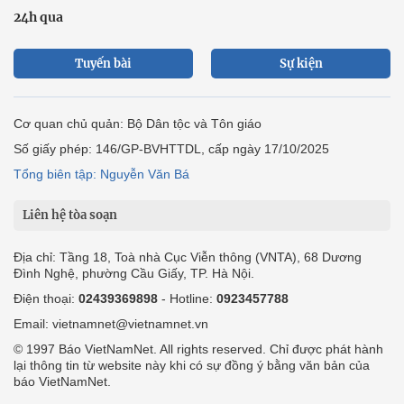
24h qua
Tuyến bài
Sự kiện
Cơ quan chủ quản: Bộ Dân tộc và Tôn giáo
Số giấy phép: 146/GP-BVHTTDL, cấp ngày 17/10/2025
Tổng biên tập: Nguyễn Văn Bá
Liên hệ tòa soạn
Địa chỉ: Tầng 18, Toà nhà Cục Viễn thông (VNTA), 68 Dương
Đình Nghệ, phường Cầu Giấy, TP. Hà Nội.
Điện thoại:
02439369898
- Hotline:
0923457788
Email: vietnamnet@vietnamnet.vn
© 1997 Báo VietNamNet. All rights reserved. Chỉ được phát hành
lại thông tin từ website này khi có sự đồng ý bằng văn bản của
báo VietNamNet.