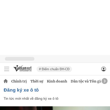
# Điểm chuẩn ĐH-CĐ
Chính trị
Thời sự
Kinh doanh
Dân tộc và Tôn giáo
đăng ký xe ô tô
Tin tức mới nhất về
đăng ký xe ô tô