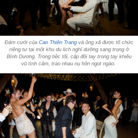
Đám cưới của
Cao Thiên Trang
và ông xã được tổ chức
riêng tư tại một khu du lịch nghỉ dưỡng sang trọng ở
Bình Dương. Trong tiệc tối, cặp đôi tay trong tay khiêu
vũ tình cảm, trao nhau nụ hôn ngọt ngào.