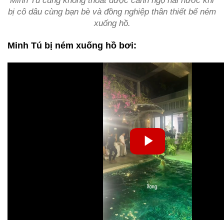
Minh Tú cũng không thoát được cảnh ngộ hài hước khi
bị cô dâu cùng bạn bè và đồng nghiệp thân thiết bế ném
xuống hồ.
Minh Tú bị ném xuống hồ bơi: