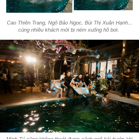
Cao Thiên Trang, Ngô Bảo Ngọc, Bùi Thị Xuân Hạnh...
cùng nhiều khách mời bị ném xuống hồ bơi.