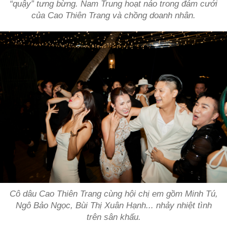
“quậy” tưng bừng. Nam Trung hoạt náo trong đám cưới
của Cao Thiên Trang và chồng doanh nhân.
Cô dâu Cao Thiên Trang cùng hội chị em gồm Minh Tú,
Ngô Bảo Ngọc, Bùi Thị Xuân Hạnh... nhảy nhiệt tình
trên sân khấu.