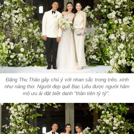
Đặng Thu Thảo gây chú ý với nhan sắc trong trẻo, xinh
như nàng thơ. Người đẹp quê Bạc Liêu được người hâm
mộ ưu ái đặt biệt danh "thần tiên tỷ tỷ".