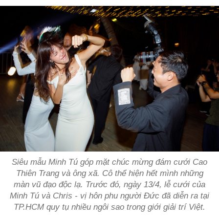
Siêu mẫu Minh Tú góp mặt chúc mừng đám cưới Cao
Thiên Trang và ông xã. Cô thể hiện hết mình những
màn vũ đạo độc lạ. Trước đó, ngày 13/4, lễ cưới của
Minh Tú và Chris - vị hôn phu người Đức đã diễn ra tại
TP.HCM quy tụ nhiều ngôi sao trong giới giải trí Việt.