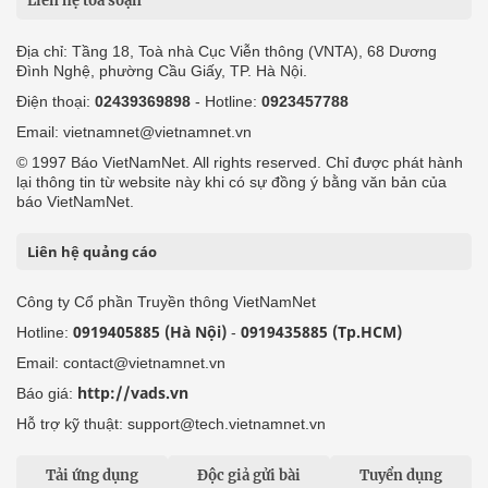
Liên hệ tòa soạn
Địa chỉ: Tầng 18, Toà nhà Cục Viễn thông (VNTA), 68 Dương
Đình Nghệ, phường Cầu Giấy, TP. Hà Nội.
Điện thoại:
02439369898
- Hotline:
0923457788
Email: vietnamnet@vietnamnet.vn
© 1997 Báo VietNamNet. All rights reserved. Chỉ được phát hành
lại thông tin từ website này khi có sự đồng ý bằng văn bản của
báo VietNamNet.
Liên hệ quảng cáo
Công ty Cổ phần Truyền thông VietNamNet
0919405885 (Hà Nội)
0919435885 (Tp.HCM)
Hotline:
-
Email: contact@vietnamnet.vn
http://vads.vn
Báo giá:
Hỗ trợ kỹ thuật: support@tech.vietnamnet.vn
Tải ứng dụng
Độc giả gửi bài
Tuyển dụng