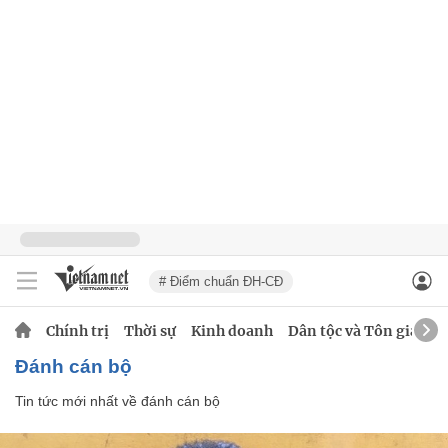
# Điểm chuẩn ĐH-CĐ
Chính trị
Thời sự
Kinh doanh
Dân tộc và Tôn giáo
đánh cán bộ
Tin tức mới nhất về
đánh cán bộ