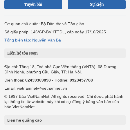
Tuyến bài
Sự kiện
Cơ quan chủ quản: Bộ Dân tộc và Tôn giáo
Số giấy phép: 146/GP-BVHTTDL, cấp ngày 17/10/2025
Tổng biên tập: Nguyễn Văn Bá
Liên hệ tòa soạn
Địa chỉ: Tầng 18, Toà nhà Cục Viễn thông (VNTA), 68 Dương
Đình Nghệ, phường Cầu Giấy, TP. Hà Nội.
Điện thoại:
02439369898
- Hotline:
0923457788
Email: vietnamnet@vietnamnet.vn
© 1997 Báo VietNamNet. All rights reserved. Chỉ được phát hành
lại thông tin từ website này khi có sự đồng ý bằng văn bản của
báo VietNamNet.
Liên hệ quảng cáo