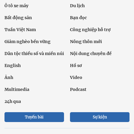
Ô tô xe máy
Du lịch
Bất động sản
Bạn đọc
Tuần Việt Nam
Công nghiệp hỗ trợ
Giảm nghèo bền vững
Nông thôn mới
Dân tộc thiểu số và miền núi
Nội dung chuyên đề
English
Hồ sơ
Ảnh
Video
Multimedia
Podcast
24h qua
Tuyến bài
Sự kiện