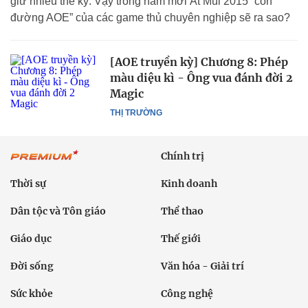
giữ nhiều thế kỷ. Vậy trong năm mới Ất Mùi 2015 “con
đường AOE” của các game thủ chuyên nghiệp sẽ ra sao?
[AOE truyền kỳ] Chương 8: Phép
màu diệu kì - Ông vua đánh đời 2
Magic
THỊ TRƯỜNG
Chính trị
Thời sự
Kinh doanh
Dân tộc và Tôn giáo
Thể thao
Giáo dục
Thế giới
Đời sống
Văn hóa - Giải trí
Sức khỏe
Công nghệ