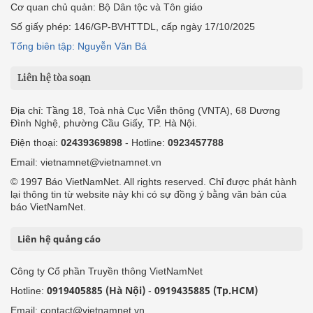
Cơ quan chủ quản: Bộ Dân tộc và Tôn giáo
Số giấy phép: 146/GP-BVHTTDL, cấp ngày 17/10/2025
Tổng biên tập: Nguyễn Văn Bá
Liên hệ tòa soạn
Địa chỉ: Tầng 18, Toà nhà Cục Viễn thông (VNTA), 68 Dương
Đình Nghệ, phường Cầu Giấy, TP. Hà Nội.
Điện thoại:
02439369898
- Hotline:
0923457788
Email: vietnamnet@vietnamnet.vn
© 1997 Báo VietNamNet. All rights reserved. Chỉ được phát hành
lại thông tin từ website này khi có sự đồng ý bằng văn bản của
báo VietNamNet.
Liên hệ quảng cáo
Công ty Cổ phần Truyền thông VietNamNet
0919405885 (Hà Nội)
0919435885 (Tp.HCM)
Hotline:
-
Email: contact@vietnamnet.vn