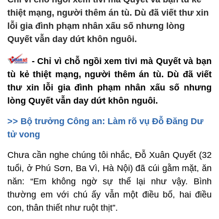
thiệt mạng, người thêm án tù. Dù đã viết thư xin
lỗi gia đình phạm nhân xấu số nhưng lòng
Quyết vẫn day dứt khôn nguôi.
- Chỉ vì chỗ ngồi xem tivi mà Quyết và bạn
tù kẻ thiệt mạng, người thêm án tù. Dù đã viết
thư xin lỗi gia đình phạm nhân xấu số nhưng
lòng Quyết vẫn day dứt khôn nguôi.
>> Bộ trưởng Công an: Làm rõ vụ Đỗ Đăng Dư
tử vong
Chưa cần nghe chúng tôi nhắc, Đỗ Xuân Quyết (32
tuổi, ở Phú Sơn, Ba Vì, Hà Nội) đã cúi gằm mặt, ăn
năn: “Em không ngờ sự thể lại như vậy. Bình
thường em với chú ấy vẫn một điều bố, hai điều
con, thân thiết như ruột thịt”.