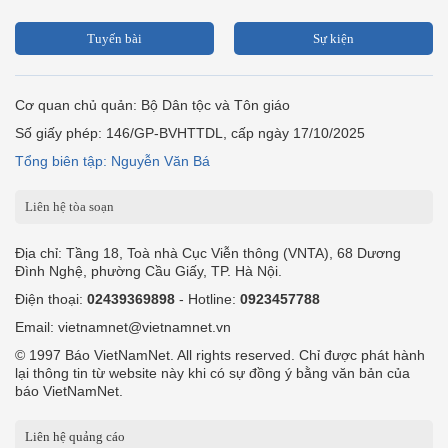
Tuyến bài
Sự kiện
Cơ quan chủ quản: Bộ Dân tộc và Tôn giáo
Số giấy phép: 146/GP-BVHTTDL, cấp ngày 17/10/2025
Tổng biên tập: Nguyễn Văn Bá
Liên hệ tòa soạn
Địa chỉ: Tầng 18, Toà nhà Cục Viễn thông (VNTA), 68 Dương
Đình Nghệ, phường Cầu Giấy, TP. Hà Nội.
Điện thoại:
02439369898
- Hotline:
0923457788
Email: vietnamnet@vietnamnet.vn
© 1997 Báo VietNamNet. All rights reserved. Chỉ được phát hành
lại thông tin từ website này khi có sự đồng ý bằng văn bản của
báo VietNamNet.
Liên hệ quảng cáo