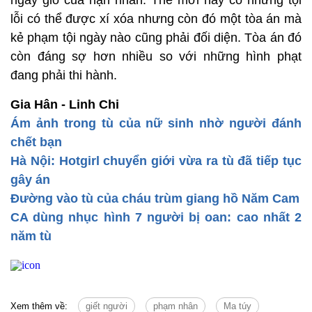
ngày giỗ của nạn nhân. Thế mới hay có những tội
lỗi có thể được xí xóa nhưng còn đó một tòa án mà
kẻ phạm tội ngày nào cũng phải đối diện. Tòa án đó
còn đáng sợ hơn nhiều so với những hình phạt
đang phải thi hành.
Gia Hân - Linh Chi
Ám ảnh trong tù của nữ sinh nhờ người đánh
chết bạn
Hà Nội: Hotgirl chuyển giới vừa ra tù đã tiếp tục
gây án
Đường vào tù của cháu trùm giang hồ Năm Cam
CA dùng nhục hình 7 người bị oan: cao nhất 2
năm tù
Xem thêm về:
giết người
phạm nhân
Ma túy