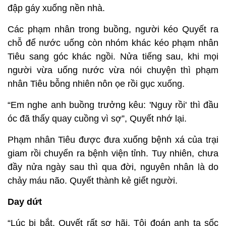
đập gáy xuống nền nhà.
Các phạm nhân trong buồng, người kéo Quyết ra
chỗ để nước uống còn nhóm khác kéo phạm nhân
Tiêu sang góc khác ngồi. Nửa tiếng sau, khi mọi
người vừa uống nước vừa nói chuyện thì phạm
nhân Tiêu bỗng nhiên nôn ọe rồi gục xuống.
“Em nghe anh buồng trưởng kêu: 'Nguy rồi' thì đầu
óc đã thấy quay cuồng vì sợ”, Quyết nhớ lại.
Phạm nhân Tiêu được đưa xuống bệnh xá của trại
giam rồi chuyển ra bệnh viện tỉnh. Tuy nhiên, chưa
đầy nửa ngày sau thì qua đời, nguyên nhân là do
chảy máu não. Quyết thành kẻ giết người.
Day dứt
“Lúc bị bắt, Quyết rất sợ hãi. Tôi đoán anh ta sốc