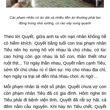
Các phạm nhân có án dài và nhiều tiền án thường phải lao
động trong nhà xưởng, có rào vây xung quanh
Theo lời Quyết, giữa anh ta với nạn nhân không hề
có hiềm khích. Quyết bằng tuổi con trai phạm nhân
Tiêu nên họ xưng hô với nhau là chú cháu, có lúc
cao hứng còn gọi nhau là bố con, thân thiết như
ruột thịt... Từ ngày thân nhau, Quyết nằm cạnh Tiêu,
sớm tối chú cháu rủ rỉ tâm sự. Họ cho nhau địa chỉ,
hẹn ngày ra trại sẽ đến nhà nhau chơi. Ai ngờ…
Mỗi phạm nhân là một số phận. Quyết chưa vợ con
còn phạm nhân Tiêu đã có gia đình. Hôm nghe tin
Tiêu phải đi bệnh viện tỉnh, Quyết đã rất sợ hãi, cả
đêm nằm cầu nguyện. Khi hay tin Tiêu chết, Quyết