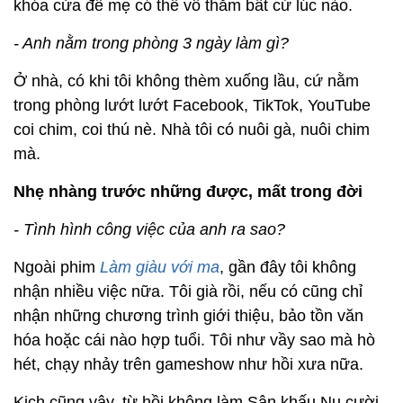
khóa cửa để mẹ có thể vô thăm bất cứ lúc nào.
- Anh nằm trong phòng 3 ngày làm gì?
Ở nhà, có khi tôi không thèm xuống lầu, cứ nằm
trong phòng lướt lướt Facebook, TikTok, YouTube
coi chim, coi thú nè. Nhà tôi có nuôi gà, nuôi chim
mà.
Nhẹ nhàng trước những được, mất trong đời
- Tình hình công việc của anh ra sao?
Ngoài phim
Làm giàu với ma
, gần đây tôi không
nhận nhiều việc nữa. Tôi già rồi, nếu có cũng chỉ
nhận những chương trình giới thiệu, bảo tồn văn
hóa hoặc cái nào hợp tuổi. Tôi như vầy sao mà hò
hét, chạy nhảy trên gameshow như hồi xưa nữa.
Kịch cũng vậy, từ hồi không làm Sân khấu Nụ cười