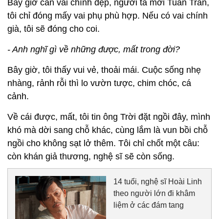
Bây giờ cần vai chính đẹp, người ta mời Tuấn Trần,
tôi chỉ đóng mấy vai phụ phù hợp. Nếu có vai chính
già, tôi sẽ đóng cho coi.
- Anh nghĩ gì về những được, mất trong đời?
Bây giờ, tôi thấy vui vẻ, thoải mái. Cuộc sống nhẹ
nhàng, rảnh rỗi thì lo vườn tược, chim chóc, cá
cảnh.
Về cái được, mất, tôi tin ông Trời đặt ngồi đây, mình
khó mà dời sang chỗ khác, cùng lắm là vun bồi chỗ
ngồi cho không sạt lở thêm. Tôi chỉ chốt một câu:
còn khán giả thương, nghệ sĩ sẽ còn sống.
14 tuổi, nghệ sĩ Hoài Linh
theo người lớn đi khâm
liệm ở các đám tang