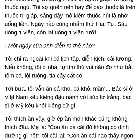
thuốc ngủ. Tôi sợ quên nên hay để bao thuốc lá trên
thuốc trị giáp, sáng dậy mò kiếm thuốc hút là nhớ
uống liền. Ngày nào cũng nhẩm thứ Hai, Tư, Sáu
uống 1 viên, còn lại uống 1 viên rưỡi.
- Một ngày của anh diễn ra thế nào?
Tôi chỉ ra ngoài khi có lịch tập, diễn kịch, cải lương.
Nếu không, tôi ở nhà, tự tìm thú vui nào đó như bắt
tôm cá, lội ruộng, tỉa cây cắt cỏ.
Tới bữa, tôi vẫn ăn cá kho, cá khô, mắm... Bác sĩ ở
Việt Nam kêu kiêng đậu nành với súp lơ trắng, bác
sĩ ở Mỹ kêu khỏi kiêng cữ gì.
Tôi thích ăn vậy, giờ ép ăn món khác cũng không
thích đâu. Mẹ la: "Con ăn ba cái đó không có dinh
dưỡng gì hết", tôi cãi lại: "Con ăn cái nào thấy ngon