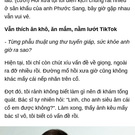
lâu. (cười) Hồi xưa tụi tôi diễn kịch chung rất nhiều
ở sân khấu của anh Phước Sang, bây giờ gặp nhau
vẫn vui vẻ.
Vẫn thích ăn khô, ăn mắm, nằm lướt TikTok
- Từng phẫu thuật ung thư tuyến giáp, sức khỏe anh
giờ ra sao?
Hiện tại, tôi chỉ còn chút xíu vấn đề về giọng, ngoài
ra đỡ nhiều rồi. Đường mổ hồi xưa giờ cũng không
khác mấy cái nếp nhăn trên cổ.
Đợt đó, tôi rảnh không biết làm gì nên đi khám tổng
quát. Bác sĩ tự nhiên hỏi: "Linh, cho anh siêu âm cái
cổ em được không?". Làm xong, thấy ảnh kêu mấy
bác sĩ vô, tôi biết có vấn đề rồi.