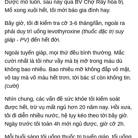
Dược mổ luôn, sau này qua BV Chợ Rẫy hóa trị.
Mổ xong xuôi hết, tôi mới báo gia đình hay.
Bây giờ, tôi đi kiểm tra cỡ 3-6 tháng/lần, ngoài ra
phải duy trì uống levothyroxine
(thuốc đặc trị suy
giáp - PV)
đến hết đời.
Ngoài tuyến giáp, mọi thứ đều bình thường. Mắc
cười nhất là tôi như vầy mà bị mỡ trong máu dù
không bao nhiêu. Bao nhiêu mỡ không đắp vô mặt,
vô tay mà vô máu hết trơn, tới bác sĩ còn không tin.
(cười)
Nhìn chung, các vấn đề sức khỏe tôi kiểm soát
được hết, trừ vụ mất ngủ hơn 20 năm nay. Hồi xưa,
tôi đi diễn nhiều nước, hệ lụy kéo theo tới bây giờ.
Ngày trước tôi toàn 4h mới ngủ được, giờ cỡ 2h.
Mỗi buổi sáng tôi uống thuốc trị tuyến giáp, tối uống