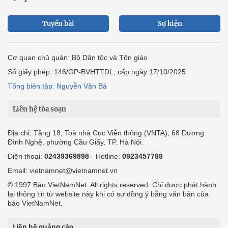
Tuyến bài
Sự kiện
Cơ quan chủ quản: Bộ Dân tộc và Tôn giáo
Số giấy phép: 146/GP-BVHTTDL, cấp ngày 17/10/2025
Tổng biên tập: Nguyễn Văn Bá
Liên hệ tòa soạn
Địa chỉ: Tầng 18, Toà nhà Cục Viễn thông (VNTA), 68 Dương
Đình Nghệ, phường Cầu Giấy, TP. Hà Nội.
Điện thoại:
02439369898
- Hotline:
0923457788
Email: vietnamnet@vietnamnet.vn
© 1997 Báo VietNamNet. All rights reserved. Chỉ được phát hành
lại thông tin từ website này khi có sự đồng ý bằng văn bản của
báo VietNamNet.
Liên hệ quảng cáo