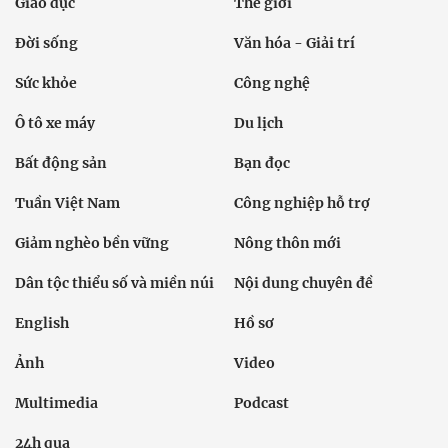
Giáo dục
Thế giới
Đời sống
Văn hóa - Giải trí
Sức khỏe
Công nghệ
Ô tô xe máy
Du lịch
Bất động sản
Bạn đọc
Tuần Việt Nam
Công nghiệp hỗ trợ
Giảm nghèo bền vững
Nông thôn mới
Dân tộc thiểu số và miền núi
Nội dung chuyên đề
English
Hồ sơ
Ảnh
Video
Multimedia
Podcast
24h qua