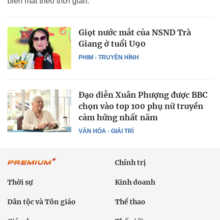
biến mất theo thời gian.
Giọt nước mắt của NSND Trà
Giang ở tuổi U90
PHIM - TRUYỀN HÌNH
Đạo diễn Xuân Phượng được BBC
chọn vào top 100 phụ nữ truyền
cảm hứng nhất năm
VĂN HÓA - GIẢI TRÍ
Chính trị
Thời sự
Kinh doanh
Dân tộc và Tôn giáo
Thể thao