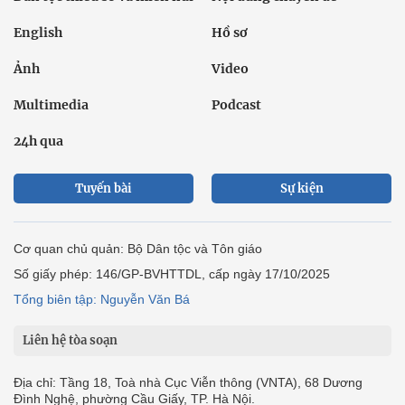
English
Hồ sơ
Ảnh
Video
Multimedia
Podcast
24h qua
Tuyến bài
Sự kiện
Cơ quan chủ quản: Bộ Dân tộc và Tôn giáo
Số giấy phép: 146/GP-BVHTTDL, cấp ngày 17/10/2025
Tổng biên tập: Nguyễn Văn Bá
Liên hệ tòa soạn
Địa chỉ: Tầng 18, Toà nhà Cục Viễn thông (VNTA), 68 Dương
Đình Nghệ, phường Cầu Giấy, TP. Hà Nội.