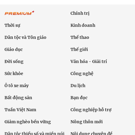
Chính trị
Thời sự
Kinh doanh
Dân tộc và Tôn giáo
Thể thao
Giáo dục
Thế giới
Đời sống
Văn hóa - Giải trí
Sức khỏe
Công nghệ
Ô tô xe máy
Du lịch
Bất động sản
Bạn đọc
Tuần Việt Nam
Công nghiệp hỗ trợ
Giảm nghèo bền vững
Nông thôn mới
Dân tộc thiểu số và miền núi
Nội dung chuyên đề