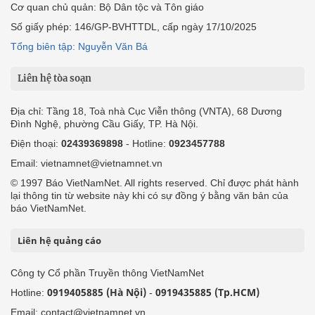
Cơ quan chủ quản: Bộ Dân tộc và Tôn giáo
Số giấy phép: 146/GP-BVHTTDL, cấp ngày 17/10/2025
Tổng biên tập: Nguyễn Văn Bá
Liên hệ tòa soạn
Địa chỉ: Tầng 18, Toà nhà Cục Viễn thông (VNTA), 68 Dương
Đình Nghệ, phường Cầu Giấy, TP. Hà Nội.
Điện thoại:
02439369898
- Hotline:
0923457788
Email: vietnamnet@vietnamnet.vn
© 1997 Báo VietNamNet. All rights reserved. Chỉ được phát hành
lại thông tin từ website này khi có sự đồng ý bằng văn bản của
báo VietNamNet.
Liên hệ quảng cáo
Công ty Cổ phần Truyền thông VietNamNet
0919405885 (Hà Nội)
0919435885 (Tp.HCM)
Hotline:
-
Email: contact@vietnamnet.vn