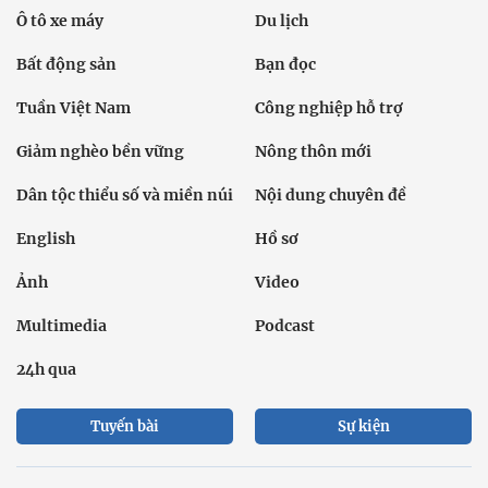
Ô tô xe máy
Du lịch
Bất động sản
Bạn đọc
Tuần Việt Nam
Công nghiệp hỗ trợ
Giảm nghèo bền vững
Nông thôn mới
Dân tộc thiểu số và miền núi
Nội dung chuyên đề
English
Hồ sơ
Ảnh
Video
Multimedia
Podcast
24h qua
Tuyến bài
Sự kiện