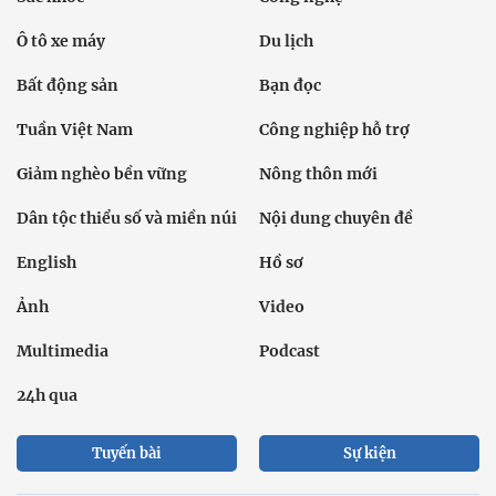
Ô tô xe máy
Du lịch
Bất động sản
Bạn đọc
Tuần Việt Nam
Công nghiệp hỗ trợ
Giảm nghèo bền vững
Nông thôn mới
Dân tộc thiểu số và miền núi
Nội dung chuyên đề
English
Hồ sơ
Ảnh
Video
Multimedia
Podcast
24h qua
Tuyến bài
Sự kiện