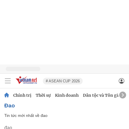
# ASEAN CUP 2026
Chính trị
Thời sự
Kinh doanh
Dân tộc và Tôn giáo
đao
Tin tức mới nhất về
đao
đao