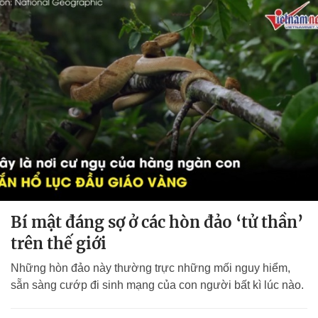
Bí mật đáng sợ ở các hòn đảo ‘tử thần’
trên thế giới
Những hòn đảo này thường trực những mối nguy hiểm,
sẵn sàng cướp đi sinh mạng của con người bất kì lúc nào.