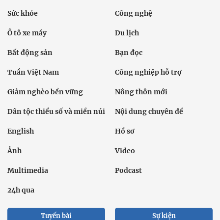
Sức khỏe
Công nghệ
Ô tô xe máy
Du lịch
Bất động sản
Bạn đọc
Tuần Việt Nam
Công nghiệp hỗ trợ
Giảm nghèo bền vững
Nông thôn mới
Dân tộc thiểu số và miền núi
Nội dung chuyên đề
English
Hồ sơ
Ảnh
Video
Multimedia
Podcast
24h qua
Tuyến bài
Sự kiện