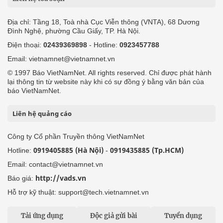
Địa chỉ: Tầng 18, Toà nhà Cục Viễn thông (VNTA), 68 Dương
Đình Nghệ, phường Cầu Giấy, TP. Hà Nội.
Điện thoại:
02439369898
- Hotline:
0923457788
Email: vietnamnet@vietnamnet.vn
© 1997 Báo VietNamNet. All rights reserved. Chỉ được phát hành
lại thông tin từ website này khi có sự đồng ý bằng văn bản của
báo VietNamNet.
Liên hệ quảng cáo
Công ty Cổ phần Truyền thông VietNamNet
0919405885 (Hà Nội)
0919435885 (Tp.HCM)
Hotline:
-
Email: contact@vietnamnet.vn
http://vads.vn
Báo giá:
Hỗ trợ kỹ thuật: support@tech.vietnamnet.vn
Tải ứng dụng
Độc giả gửi bài
Tuyển dụng