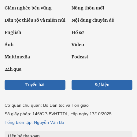
Giảm nghèo bền vững
Nông thôn mới
Dân tộc thiểu số và miền núi
Nội dung chuyên đề
English
Hồ sơ
Ảnh
Video
Multimedia
Podcast
24h qua
Tuyến bài
Sự kiện
Cơ quan chủ quản: Bộ Dân tộc và Tôn giáo
Số giấy phép: 146/GP-BVHTTDL, cấp ngày 17/10/2025
Tổng biên tập: Nguyễn Văn Bá
Liên hệ tòa soạn