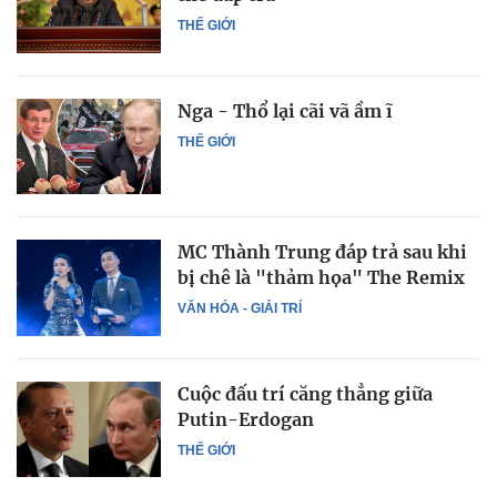
THẾ GIỚI
Nga - Thổ lại cãi vã ầm ĩ
THẾ GIỚI
MC Thành Trung đáp trả sau khi
bị chê là "thảm họa" The Remix
VĂN HÓA - GIẢI TRÍ
Cuộc đấu trí căng thẳng giữa
Putin-Erdogan
THẾ GIỚI