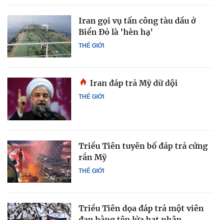
Iran gọi vụ tấn công tàu dầu ở
Biển Đỏ là 'hèn hạ'
THẾ GIỚI
Iran đáp trả Mỹ dữ dội
THẾ GIỚI
Triều Tiên tuyên bố đáp trả cứng
rắn Mỹ
THẾ GIỚI
Triều Tiên dọa đáp trả một viên
đạn bằng tên lửa hạt nhân