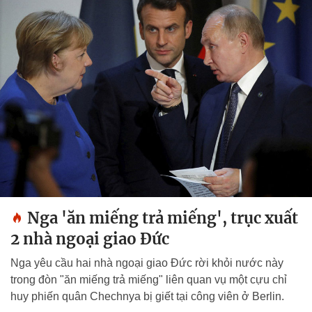
Nga 'ăn miếng trả miếng', trục xuất
2 nhà ngoại giao Đức
Nga yêu cầu hai nhà ngoại giao Đức rời khỏi nước này
trong đòn "ăn miếng trả miếng" liên quan vụ một cựu chỉ
huy phiến quân Chechnya bị giết tại công viên ở Berlin.