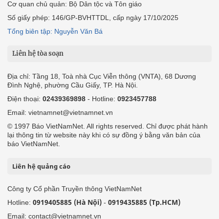
Cơ quan chủ quản: Bộ Dân tộc và Tôn giáo
Số giấy phép: 146/GP-BVHTTDL, cấp ngày 17/10/2025
Tổng biên tập: Nguyễn Văn Bá
Liên hệ tòa soạn
Địa chỉ: Tầng 18, Toà nhà Cục Viễn thông (VNTA), 68 Dương
Đình Nghệ, phường Cầu Giấy, TP. Hà Nội.
Điện thoại:
02439369898
- Hotline:
0923457788
Email: vietnamnet@vietnamnet.vn
© 1997 Báo VietNamNet. All rights reserved. Chỉ được phát hành
lại thông tin từ website này khi có sự đồng ý bằng văn bản của
báo VietNamNet.
Liên hệ quảng cáo
Công ty Cổ phần Truyền thông VietNamNet
0919405885 (Hà Nội)
0919435885 (Tp.HCM)
Hotline:
-
Email: contact@vietnamnet.vn