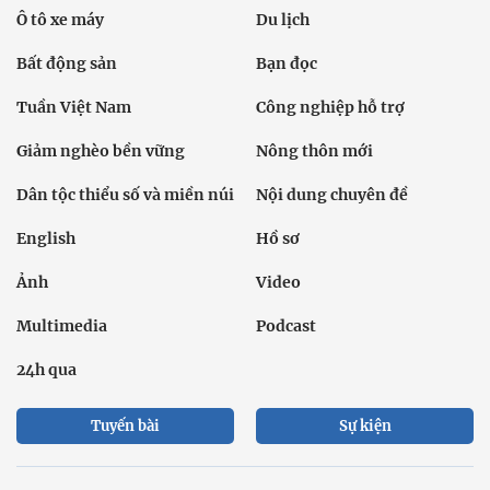
Ô tô xe máy
Du lịch
Bất động sản
Bạn đọc
Tuần Việt Nam
Công nghiệp hỗ trợ
Giảm nghèo bền vững
Nông thôn mới
Dân tộc thiểu số và miền núi
Nội dung chuyên đề
English
Hồ sơ
Ảnh
Video
Multimedia
Podcast
24h qua
Tuyến bài
Sự kiện