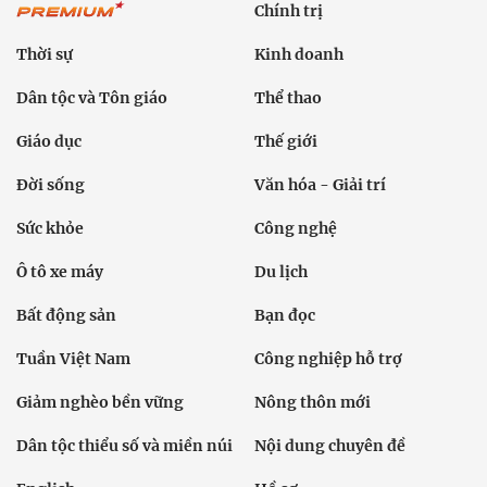
Chính trị
Thời sự
Kinh doanh
Dân tộc và Tôn giáo
Thể thao
Giáo dục
Thế giới
Đời sống
Văn hóa - Giải trí
Sức khỏe
Công nghệ
Ô tô xe máy
Du lịch
Bất động sản
Bạn đọc
Tuần Việt Nam
Công nghiệp hỗ trợ
Giảm nghèo bền vững
Nông thôn mới
Dân tộc thiểu số và miền núi
Nội dung chuyên đề