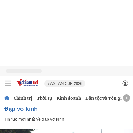
# ASEAN CUP 2026
Chính trị
Thời sự
Kinh doanh
Dân tộc và Tôn giáo
đập vỡ kính
Tin tức mới nhất về
đập vỡ kính