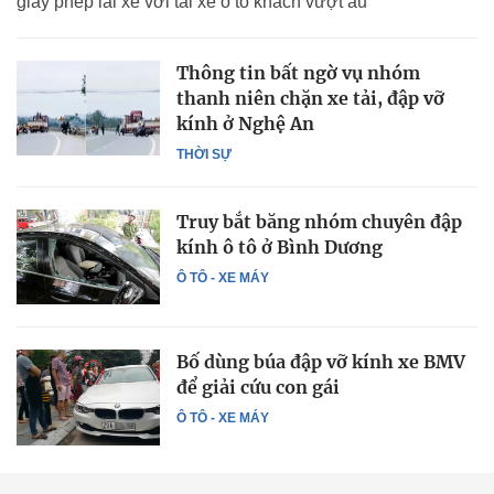
giấy phép lái xe với tài xế ô tô khách vượt ẩu
Thông tin bất ngờ vụ nhóm
thanh niên chặn xe tải, đập vỡ
kính ở Nghệ An
THỜI SỰ
Truy bắt băng nhóm chuyên đập
kính ô tô ở Bình Dương
Ô TÔ - XE MÁY
Bố dùng búa đập vỡ kính xe BMV
để giải cứu con gái
Ô TÔ - XE MÁY