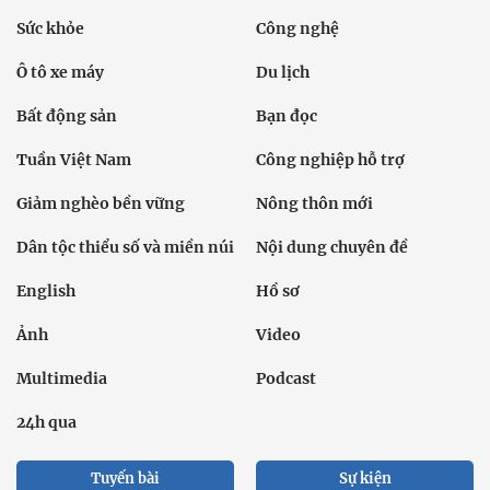
Sức khỏe
Công nghệ
Ô tô xe máy
Du lịch
Bất động sản
Bạn đọc
Tuần Việt Nam
Công nghiệp hỗ trợ
Giảm nghèo bền vững
Nông thôn mới
Dân tộc thiểu số và miền núi
Nội dung chuyên đề
English
Hồ sơ
Ảnh
Video
Multimedia
Podcast
24h qua
Tuyến bài
Sự kiện