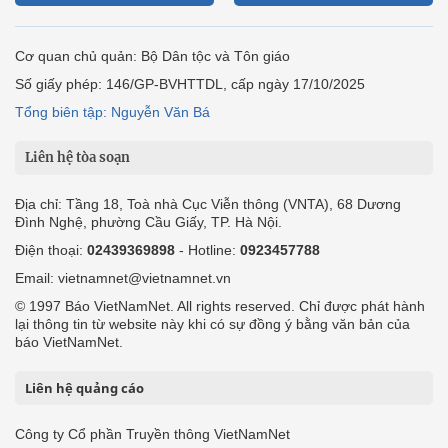
Cơ quan chủ quản: Bộ Dân tộc và Tôn giáo
Số giấy phép: 146/GP-BVHTTDL, cấp ngày 17/10/2025
Tổng biên tập: Nguyễn Văn Bá
Liên hệ tòa soạn
Địa chỉ: Tầng 18, Toà nhà Cục Viễn thông (VNTA), 68 Dương
Đình Nghệ, phường Cầu Giấy, TP. Hà Nội.
Điện thoại:
02439369898
- Hotline:
0923457788
Email: vietnamnet@vietnamnet.vn
© 1997 Báo VietNamNet. All rights reserved. Chỉ được phát hành
lại thông tin từ website này khi có sự đồng ý bằng văn bản của
báo VietNamNet.
Liên hệ quảng cáo
Công ty Cổ phần Truyền thông VietNamNet