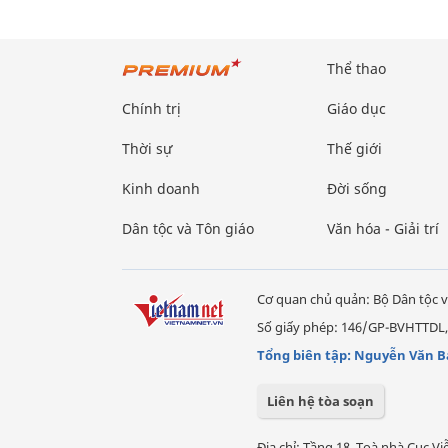
Thể thao
Chính trị
Giáo dục
Thời sự
Thế giới
Kinh doanh
Đời sống
Dân tộc và Tôn giáo
Văn hóa - Giải trí
Cơ quan chủ quản: Bộ Dân tộc v
Số giấy phép: 146/GP-BVHTTDL,
Tổng biên tập: Nguyễn Văn B
Liên hệ tòa soạn
Địa chỉ: Tầng 18, Toà nhà Cục 