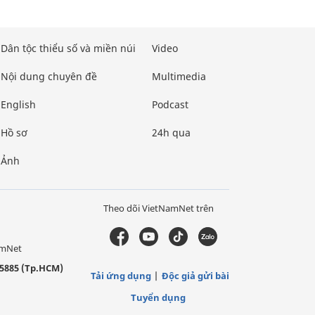
Dân tộc thiểu số và miền núi
Video
Nội dung chuyên đề
Multimedia
English
Podcast
Hồ sơ
24h qua
Ảnh
Theo dõi VietNamNet trên
amNet
5885 (Tp.HCM)
Tải ứng dụng
Độc giả gửi bài
Tuyển dụng