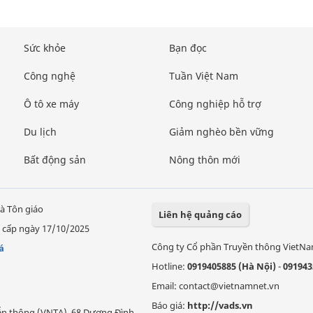
Sức khỏe
Bạn đọc
Công nghệ
Tuần Việt Nam
Ô tô xe máy
Công nghiệp hỗ trợ
Du lịch
Giảm nghèo bền vững
Bất động sản
Nông thôn mới
à Tôn giáo
Liên hệ quảng cáo
 cấp ngày 17/10/2025
Công ty Cổ phần Truyền thông VietN
á
Hotline:
0919405885 (Hà Nội)
-
091943
Email: contact@vietnamnet.vn
Báo giá:
http://vads.vn
Viễn thông (VNTA), 68 Dương Đình