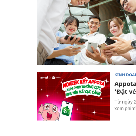
KINH DOA
Appota
‘Đặt v
Từ ngày 2
xem phim”