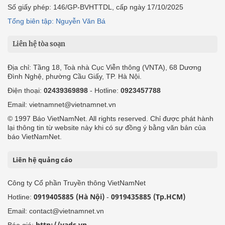
Số giấy phép: 146/GP-BVHTTDL, cấp ngày 17/10/2025
Tổng biên tập: Nguyễn Văn Bá
Liên hệ tòa soạn
Địa chỉ: Tầng 18, Toà nhà Cục Viễn thông (VNTA), 68 Dương
Đình Nghệ, phường Cầu Giấy, TP. Hà Nội.
Điện thoại:
02439369898
- Hotline:
0923457788
Email: vietnamnet@vietnamnet.vn
© 1997 Báo VietNamNet. All rights reserved. Chỉ được phát hành
lại thông tin từ website này khi có sự đồng ý bằng văn bản của
báo VietNamNet.
Liên hệ quảng cáo
Công ty Cổ phần Truyền thông VietNamNet
0919405885 (Hà Nội)
0919435885 (Tp.HCM)
Hotline:
-
Email: contact@vietnamnet.vn
http://vads.vn