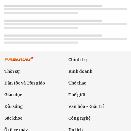
Chính trị
Thời sự
Kinh doanh
Dân tộc và Tôn giáo
Thể thao
Giáo dục
Thế giới
Đời sống
Văn hóa - Giải trí
Sức khỏe
Công nghệ
Ô tô xe máy
Du lịch