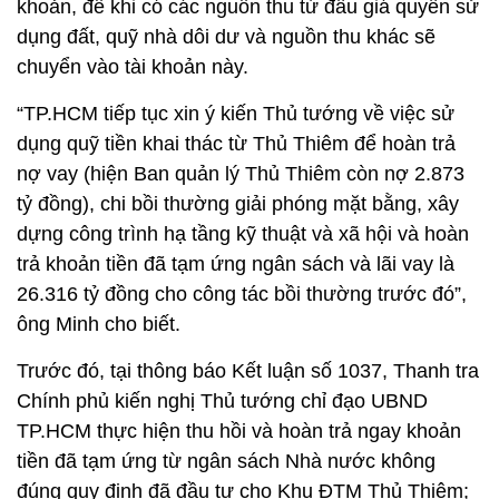
khoản, để khi có các nguồn thu từ đấu giá quyền sử
dụng đất, quỹ nhà dôi dư và nguồn thu khác sẽ
chuyển vào tài khoản này.
“TP.HCM tiếp tục xin ý kiến Thủ tướng về việc sử
dụng quỹ tiền khai thác từ Thủ Thiêm để hoàn trả
nợ vay (hiện Ban quản lý Thủ Thiêm còn nợ 2.873
tỷ đồng), chi bồi thường giải phóng mặt bằng, xây
dựng công trình hạ tầng kỹ thuật và xã hội và hoàn
trả khoản tiền đã tạm ứng ngân sách và lãi vay là
26.316 tỷ đồng cho công tác bồi thường trước đó”,
ông Minh cho biết.
Trước đó, tại thông báo Kết luận số 1037, Thanh tra
Chính phủ kiến nghị Thủ tướng chỉ đạo UBND
TP.HCM thực hiện thu hồi và hoàn trả ngay khoản
tiền đã tạm ứng từ ngân sách Nhà nước không
đúng quy định đã đầu tư cho Khu ĐTM Thủ Thiêm;