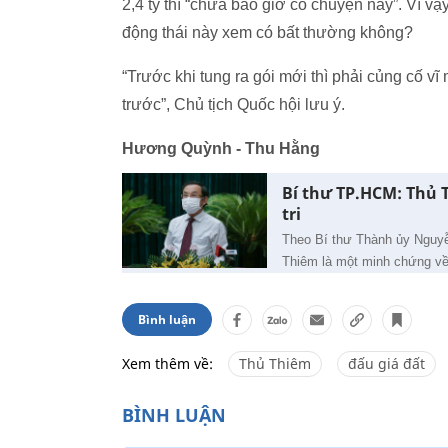
2,4 tỷ thì “chưa bao giờ có chuyện này”. Vì 
động thái này xem có bất thường không?
“Trước khi tung ra gói mới thì phải củng cố vĩ
trước”, Chủ tịch Quốc hội lưu ý.
Hương Quỳnh - Thu Hằng
Bí thư TP.HCM: Thủ T
tri
Theo Bí thư Thành ủy Nguyễ
Thiêm là một minh chứng về 
Bình luận
Xem thêm về:
Thủ Thiêm
đấu giá đất