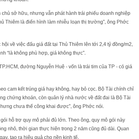
n chủ sở hữu, nhưng vẫn phát hành trái phiếu doanh nghiệp
ủ Thiêm là điển hình làm nhiễu loạn thị trường”, ông Phớc
hội về việc đấu giá đất tại Thủ Thiêm lên tới 2,4 tỷ đồng/m2,
h “là không phù hợp, giá không thực”.
TP.HCM, đường Nguyễn Huệ - vốn là trái tim của TP - có giá
eo cam kết trúng giá hay không, hay bỏ cọc. Bộ Tài chính chỉ
ờng chứng khoán, còn quản lý nhà nước về đất đai là Bộ Tài
 Nhưng chưa thể công khai được”, ông Phớc nói.
gói hỗ trợ quy mô phải đủ lớn. Theo ông, quy mô gói này
ng nhỏ, thời gian thực hiện trong 2 năm cũng đủ dài. Quan
ay, tạo ra hiệu quả cho nền kinh tế.