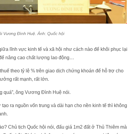
ội Vương Đình Huệ. Ảnh: Quốc hội
giữa lĩnh vực kinh tế và xã hội như cách nào để khôi phục lại
ày để nâng cao chất lượng lao động…
thuế theo tỷ lệ % trên giao dịch chứng khoán để hỗ trợ cho
rưởng rất mạnh, rất lớn.
óng quá”, ông Vương Đình Huệ nói.
tạo ra nguồn vốn trung và dài hạn cho nền kinh tế thì không
ạnh.
ào? Chủ tịch Quốc hội nói, đấu giá 1m2 đất ở Thủ Thiêm mà