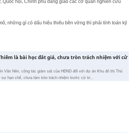
vậy, Quốc hội, Chính phủ đang giao các cơ quan nghiên cứu
 mô, những gì có dấu hiệu thiếu bền vững thì phải tính toán kỹ
hiêm là bài học đắt giá, chưa tròn trách nhiệm với cử
n Văn Nên, công tác giám sát của HĐND đối với dự án Khu đô thị Thủ
sự hạn chế, chưa làm tròn trách nhiệm trước cử tri...