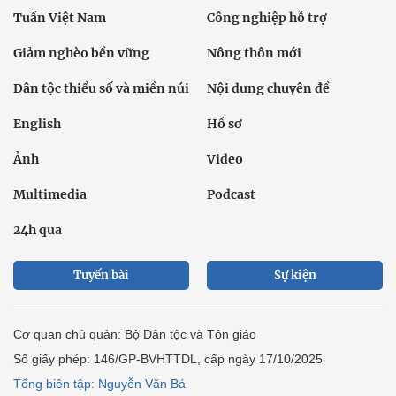
Tuần Việt Nam
Công nghiệp hỗ trợ
Giảm nghèo bền vững
Nông thôn mới
Dân tộc thiểu số và miền núi
Nội dung chuyên đề
English
Hồ sơ
Ảnh
Video
Multimedia
Podcast
24h qua
Tuyến bài
Sự kiện
Cơ quan chủ quản: Bộ Dân tộc và Tôn giáo
Số giấy phép: 146/GP-BVHTTDL, cấp ngày 17/10/2025
Tổng biên tập: Nguyễn Văn Bá