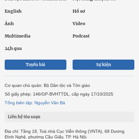
English
Hồ sơ
Ảnh
Video
Multimedia
Podcast
24h qua
Tuyến bài
Sự kiện
Cơ quan chủ quản: Bộ Dân tộc và Tôn giáo
Số giấy phép: 146/GP-BVHTTDL, cấp ngày 17/10/2025
Tổng biên tập: Nguyễn Văn Bá
Liên hệ tòa soạn
Địa chỉ: Tầng 18, Toà nhà Cục Viễn thông (VNTA), 68 Dương
Đình Nghệ, phường Cầu Giấy, TP. Hà Nội.