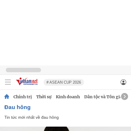
# ASEAN CUP 2026
Chính trị
Thời sự
Kinh doanh
Dân tộc và Tôn giáo
đau hông
Tin tức mới nhất về
đau hông