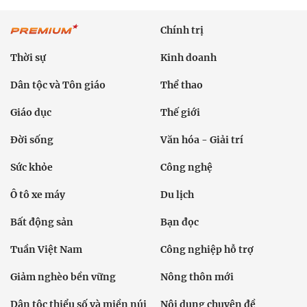
Chính trị
Thời sự
Kinh doanh
Dân tộc và Tôn giáo
Thể thao
Giáo dục
Thế giới
Đời sống
Văn hóa - Giải trí
Sức khỏe
Công nghệ
Ô tô xe máy
Du lịch
Bất động sản
Bạn đọc
Tuần Việt Nam
Công nghiệp hỗ trợ
Giảm nghèo bền vững
Nông thôn mới
Dân tộc thiểu số và miền núi
Nội dung chuyên đề