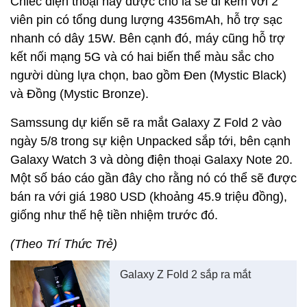
Chiếc điện thoại này được cho là sẽ đi kèm với 2
viên pin có tổng dung lượng 4356mAh, hỗ trợ sạc
nhanh có dây 15W. Bên cạnh đó, máy cũng hỗ trợ
kết nối mạng 5G và có hai biến thể màu sắc cho
người dùng lựa chọn, bao gồm Đen (Mystic Black)
và Đồng (Mystic Bronze).
Samssung dự kiến sẽ ra mắt Galaxy Z Fold 2 vào
ngày 5/8 trong sự kiện Unpacked sắp tới, bên cạnh
Galaxy Watch 3 và dòng điện thoại Galaxy Note 20.
Một số báo cáo gần đây cho rằng nó có thể sẽ được
bán ra với giá 1980 USD (khoảng 45.9 triệu đồng),
giống như thế hệ tiền nhiệm trước đó.
(Theo Trí Thức Trẻ)
Galaxy Z Fold 2 sắp ra mắt