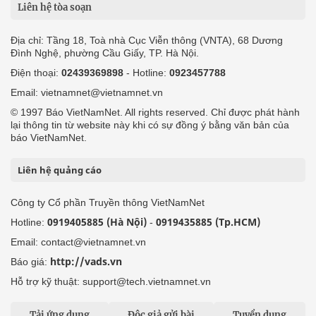
Liên hệ tòa soạn
Địa chỉ: Tầng 18, Toà nhà Cục Viễn thông (VNTA), 68 Dương
Đình Nghệ, phường Cầu Giấy, TP. Hà Nội.
Điện thoại:
02439369898
- Hotline:
0923457788
Email: vietnamnet@vietnamnet.vn
© 1997 Báo VietNamNet. All rights reserved. Chỉ được phát hành
lại thông tin từ website này khi có sự đồng ý bằng văn bản của
báo VietNamNet.
Liên hệ quảng cáo
Công ty Cổ phần Truyền thông VietNamNet
0919405885 (Hà Nội)
0919435885 (Tp.HCM)
Hotline:
-
Email: contact@vietnamnet.vn
http://vads.vn
Báo giá:
Hỗ trợ kỹ thuật: support@tech.vietnamnet.vn
Tải ứng dụng
Độc giả gửi bài
Tuyển dụng