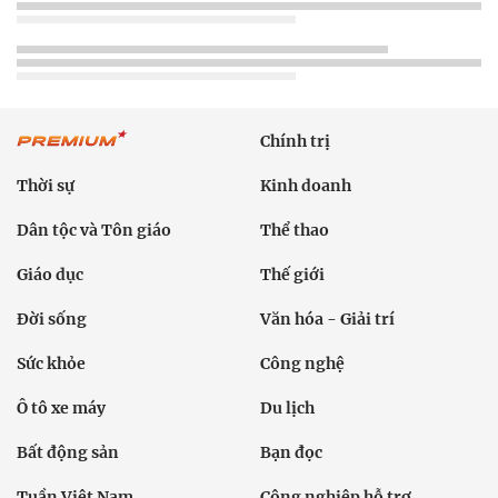
Chính trị
Thời sự
Kinh doanh
Dân tộc và Tôn giáo
Thể thao
Giáo dục
Thế giới
Đời sống
Văn hóa - Giải trí
Sức khỏe
Công nghệ
Ô tô xe máy
Du lịch
Bất động sản
Bạn đọc
Tuần Việt Nam
Công nghiệp hỗ trợ