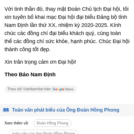
nội dung, chương trình Đại hội; Đặc biệt chúng ta
cần thực hiện tốt ý kiến chỉ đạo của Tổng Bí thư,
Chủ tịch nước Nguyễn Phú Trọng:
"Chúng ta hãy
khắc sâu lời dạy của Bác Hồ kính yêu: Đại hội Đảng
rất quan hệ với tương lai cách mạng của Đảng ta và
của nhân dân ta. Đại hội sẽ làm cho Đảng ta đã
đoàn kết càng đoàn kết hơn nữa, tư tưởng và hành
động đã nhất trí, càng nhất trí hơn nữa".
Với tinh thần đó, thay mặt Đoàn Chủ tịch Đại hội, tôi
xin tuyên bố khai mạc Đại hội đại biểu Đảng bộ tỉnh
Nam Định lần thứ XX, nhiệm kỳ 2020-2025. Kính
chúc các đồng chí đại biểu khách quý, cùng toàn
thể các đồng chí sức khỏe, hạnh phúc. Chúc Đại hội
thành công tốt đẹp.
Xin trân trọng cảm ơn Đại hội!