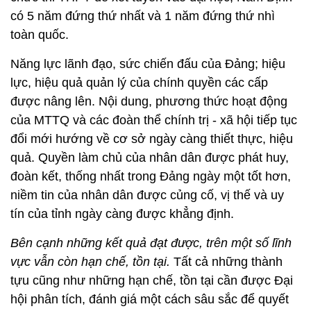
cả nước: Nam Định là 1 trong 2 tỉnh đầu tiên hoàn
thành nhiệm vụ xây dựng NTM, về đích sớm hơn
1,5 năm so với Nghị quyết Đại hội Đảng bộ tỉnh lần
thứ XIX và sớm hơn 11,5 năm so với Chương trình
mục tiêu quốc gia xây dựng NTM. Giáo dục đào tạo
giữ vững thành tích 26 năm liên tục nằm trong tốp
dẫn đầu cả nước; đặc biệt, trong 6 năm qua, khi tổ
chức thi THPT để xét tuyển vào đại học; Nam Định
có 5 năm đứng thứ nhất và 1 năm đứng thứ nhì
toàn quốc.
Năng lực lãnh đạo, sức chiến đấu của Đảng; hiệu
lực, hiệu quả quản lý của chính quyền các cấp
được nâng lên. Nội dung, phương thức hoạt động
của MTTQ và các đoàn thể chính trị - xã hội tiếp tục
đổi mới hướng về cơ sở ngày càng thiết thực, hiệu
quả. Quyền làm chủ của nhân dân được phát huy,