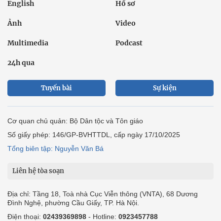
Ô tô xe máy
Du lịch
Bất động sản
Bạn đọc
Tuần Việt Nam
Công nghiệp hỗ trợ
Giảm nghèo bền vững
Nông thôn mới
Dân tộc thiểu số và miền núi
Nội dung chuyên đề
English
Hồ sơ
Ảnh
Video
Multimedia
Podcast
24h qua
Tuyến bài
Sự kiện