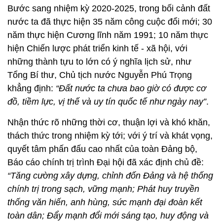
(4) Bầu Đoàn đại biểu đi dự Đại hội toàn quốc lần
thứ XIII của Đảng là những đồng chí tiêu biểu, có
khả năng tham gia đóng góp vào sự thành công của
Đại hội.
Kính thưa các đồng chí đại biểu khách quý! Kính
thưa đại hội!
Bước sang nhiệm kỳ 2020-2025, trong bối cảnh đất
nước ta đã thực hiện 35 năm công cuộc đổi mới; 30
năm thực hiện Cương lĩnh năm 1991; 10 năm thực
hiện Chiến lược phát triển kinh tế - xã hội, với
những thành tựu to lớn có ý nghĩa lịch sử, như
Tổng Bí thư, Chủ tịch nước Nguyễn Phú Trọng
khẳng định:
“Đất nước ta chưa bao giờ có được cơ
đồ, tiềm lực, vị thế và uy tín quốc tế như ngày nay”
.