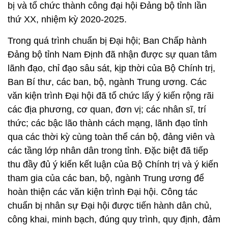
Thực hiện Chỉ thị 35 của Bộ Chính trị về đại hội
Đảng bộ các cấp tiến tới Đại hội toàn quốc lần thứ
XIII của Đảng; Ban Chấp hành, Ban Thường vụ
Tỉnh ủy đã tập trung lãnh đạo, chỉ đạo sớm hoàn
thành Đại hội Đảng bộ cấp cơ sở và cấp trên cơ sở
theo kế hoạch đề ra. Kết quả đại hội Đảng bộ các
cấp là tiền đề quan trọng, góp phần cho việc chuẩn
bị và tổ chức thành công đại hội Đảng bộ tỉnh lần
thứ XX, nhiệm kỳ 2020-2025.
Trong quá trình chuẩn bị Đại hội; Ban Chấp hành
Đảng bộ tỉnh Nam Định đã nhận được sự quan tâm
lãnh đạo, chỉ đạo sâu sát, kịp thời của Bộ Chính trị,
Ban Bí thư, các ban, bộ, ngành Trung ương. Các
văn kiện trình Đại hội đã tổ chức lấy ý kiến rộng rãi
các địa phương, cơ quan, đơn vị; các nhân sĩ, trí