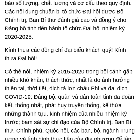
thức; các bậc lão thành cách mạng, lãnh đạo tỉnh
qua các thời kỳ cùng toàn thể cán bộ, đảng viên và
các tầng lớp nhân dân trong tỉnh. Đặc biệt đã tiếp
thu đầy đủ ý kiến kết luận của Bộ Chính trị và ý kiến
tham gia của các ban, bộ, ngành Trung ương để
hoàn thiện các văn kiện trình Đại hội. Công tác
chuẩn bị nhân sự Đại hội được tiến hành dân chủ,
công khai, minh bạch, đúng quy trình, quy định, đảm
bảo số lượng, chất lượng và cơ cấu theo quy định.
Các nội dung chuẩn bị tổ chức Đại hội được Bộ
Chính trị, Ban Bí thư đánh giá cao và đồng ý cho
Đảng bộ tỉnh tiến hành tổ chức Đại hội nhiệm kỳ
2020-2025.
Kính thưa các đồng chí đại biểu khách quý! Kính
thưa Đại hội!
Có thể nói, nhiệm kỳ 2015-2020 trong bối cảnh gặp