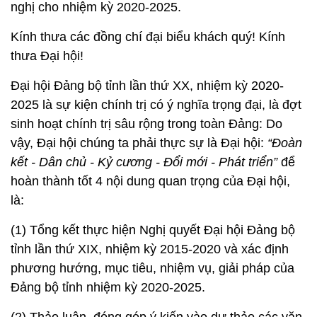
đoàn kết, thống nhất trong Đảng ngày một tốt hơn,
niềm tin của nhân dân được củng cố, vị thế và uy
tín của tỉnh ngày càng được khẳng định.
Bên cạnh những kết quả đạt được, trên một số lĩnh
vực vẫn còn hạn chế, tồn tại.
Tất cả những thành
tựu cũng như những hạn chế, tồn tại cần được Đại
hội phân tích, đánh giá một cách sâu sắc để quyết
nghị cho nhiệm kỳ 2020-2025.
Kính thưa các đồng chí đại biểu khách quý! Kính
thưa Đại hội!
Đại hội Đảng bộ tỉnh lần thứ XX, nhiệm kỳ 2020-
2025 là sự kiện chính trị có ý nghĩa trọng đại, là đợt
sinh hoạt chính trị sâu rộng trong toàn Đảng: Do
vậy, Đại hội chúng ta phải thực sự là Đại hội:
“Đoàn
kết - Dân chủ - Kỷ cương - Đổi mới - Phát triển”
để