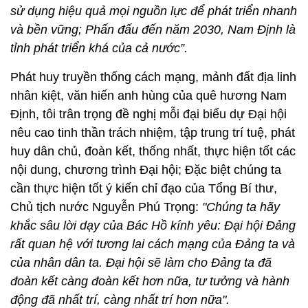
Nhận thức rõ những thời cơ, thuận lợi và khó khăn,
thách thức trong nhiệm kỳ tới; với ý trí và khát vọng,
quyết tâm phấn đấu cao nhất của toàn Đảng bộ,
Báo cáo chính trị trình Đại hội đã xác định chủ đề:
“Tăng cường xây dựng, chỉnh đốn Đảng và hệ thống
chính trị trong sạch, vững mạnh; Phát huy truyền
thống văn hiến, anh hùng, sức mạnh đại đoàn kết
toàn dân; Đẩy mạnh đổi mới sáng tạo, huy động và
sử dụng hiệu quả mọi nguồn lực để phát triển nhanh
và bền vững; Phấn đấu đến năm 2030, Nam Định là
tỉnh phát triển khá của cả nước”.
Phát huy truyền thống cách mạng, mảnh đất địa linh
nhân kiệt, văn hiến anh hùng của quê hương Nam
Định, tôi trân trọng đề nghị mỗi đại biểu dự Đại hội
nêu cao tinh thần trách nhiệm, tập trung trí tuệ, phát
huy dân chủ, đoàn kết, thống nhất, thực hiện tốt các