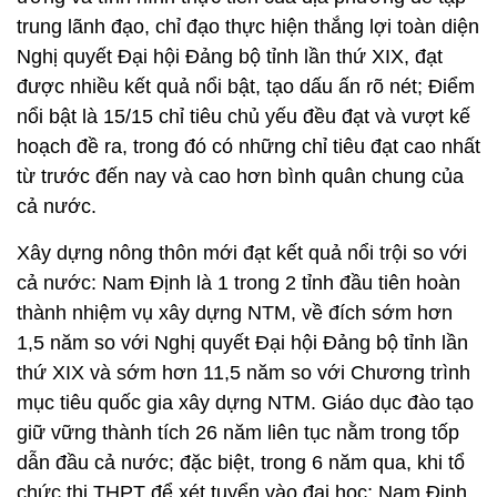
nhiều khó khăn, thách thức, nhất là do ảnh hưởng
thiên tai, thời tiết, dịch tả lợn châu Phi và đại dịch
COVID-19; Đảng bộ, quân và dân toàn tỉnh đã đoàn
kết, thống nhất, phát huy truyền thống, kế thừa
những thành tựu, kinh nhiệm của nhiều nhiệm kỳ
trước; bám sát sự chỉ đạo của Bộ Chính trị, Ban Bí
thư, Chính phủ, Quốc hội, các ban, bộ, ngành Trung
ương và tình hình thực tiễn của địa phương để tập
trung lãnh đạo, chỉ đạo thực hiện thắng lợi toàn diện
Nghị quyết Đại hội Đảng bộ tỉnh lần thứ XIX, đạt
được nhiều kết quả nổi bật, tạo dấu ấn rõ nét; Điểm
nổi bật là 15/15 chỉ tiêu chủ yếu đều đạt và vượt kế
hoạch đề ra, trong đó có những chỉ tiêu đạt cao nhất
từ trước đến nay và cao hơn bình quân chung của
cả nước.
Xây dựng nông thôn mới đạt kết quả nổi trội so với