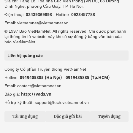
Địa chỉ: Tầng 18, Toà nhà Cục Viễn thông (VNTA), 68 Dương
Đình Nghệ, phường Cầu Giấy, TP. Hà Nội.
Điện thoại:
02439369898
- Hotline:
0923457788
Email: vietnamnet@vietnamnet.vn
© 1997 Báo VietNamNet. All rights reserved. Chỉ được phát hành
lại thông tin từ website này khi có sự đồng ý bằng văn bản của
báo VietNamNet.
Liên hệ quảng cáo
Công ty Cổ phần Truyền thông VietNamNet
0919405885 (Hà Nội)
0919435885 (Tp.HCM)
Hotline:
-
Email: contact@vietnamnet.vn
http://vads.vn
Báo giá:
Hỗ trợ kỹ thuật: support@tech.vietnamnet.vn
Tải ứng dụng
Độc giả gửi bài
Tuyển dụng