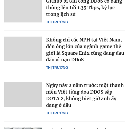
Github bị tấn công DDoS có băng
thông lên tới 1.35 Tbps, kỷ lục
trong lịch sử
THỊ TRƯỜNG
Không chỉ các NPH tại Việt Nam,
đến ông lớn của ngành game thế
giới là Square Enix cũng đang đau
đầu vì nạn DDoS
THỊ TRƯỜNG
Ngày này 2 năm trước: một thanh
niên Việt từng dọa DDOS sập
DOTA 2, không biết giờ anh ấy
đang ở đâu
THỊ TRƯỜNG