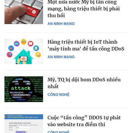
Một nửa nước Mỹ bị tấn công
mạng, hàng triệu thiết bị phải
thu hồi
AN NINH MẠNG
Hàng triệu thiết bị IoT thành
'máy tính ma' để tấn công DDoS
AN NINH MẠNG
Mỹ, TQ bị dội bom DDoS nhiều
nhất
CÔNG NGHỆ
Cuộc “tấn công” DDOS tự phát
vào website tra điểm thi
CÔNG NGHỆ