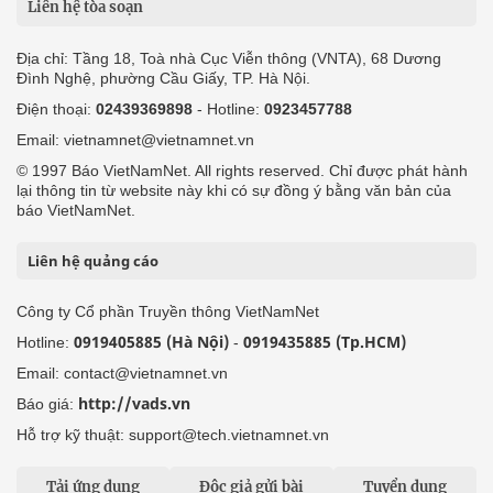
Liên hệ tòa soạn
Địa chỉ: Tầng 18, Toà nhà Cục Viễn thông (VNTA), 68 Dương
Đình Nghệ, phường Cầu Giấy, TP. Hà Nội.
Điện thoại:
02439369898
- Hotline:
0923457788
Email: vietnamnet@vietnamnet.vn
© 1997 Báo VietNamNet. All rights reserved. Chỉ được phát hành
lại thông tin từ website này khi có sự đồng ý bằng văn bản của
báo VietNamNet.
Liên hệ quảng cáo
Công ty Cổ phần Truyền thông VietNamNet
0919405885 (Hà Nội)
0919435885 (Tp.HCM)
Hotline:
-
Email: contact@vietnamnet.vn
http://vads.vn
Báo giá:
Hỗ trợ kỹ thuật: support@tech.vietnamnet.vn
Tải ứng dụng
Độc giả gửi bài
Tuyển dụng