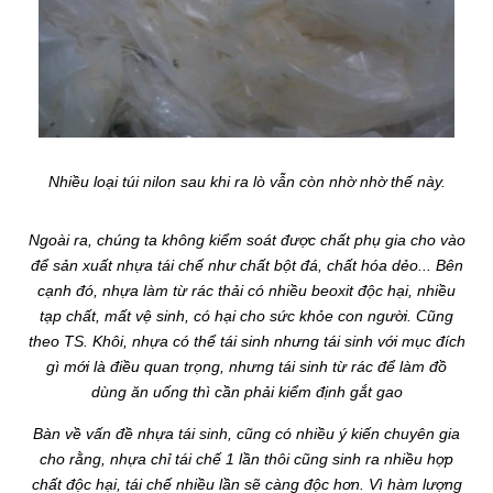
Nhiều loại túi nilon sau khi ra lò vẫn còn nhờ nhờ thế này.
Ngoài ra, chúng ta không kiểm soát được chất phụ gia cho vào
để sản xuất nhựa tái chế như chất bột đá, chất hóa dẻo... Bên
cạnh đó, nhựa làm từ rác thải có nhiều beoxit độc hại, nhiều
tạp chất, mất vệ sinh, có hại cho sức khỏe con người. Cũng
theo TS. Khôi, nhựa có thể tái sinh nhưng tái sinh với mục đích
gì mới là điều quan trọng, nhưng tái sinh từ rác để làm đồ
dùng ăn uống thì cần phải kiểm định gắt gao
Bàn về vấn đề nhựa tái sinh, cũng có nhiều ý kiến chuyên gia
cho rằng, nhựa chỉ tái chế 1 lần thôi cũng sinh ra nhiều hợp
chất độc hại, tái chế nhiều lần sẽ càng độc hơn. Vì hàm lượng