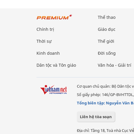
Thể thao
Chính trị
Giáo dục
Thời sự
Thế giới
Kinh doanh
Đời sống
Dân tộc và Tôn giáo
Văn hóa - Giải trí
Cơ quan chủ quản: Bộ Dân tộc v
Số giấy phép: 146/GP-BVHTTDL,
Tổng biên tập: Nguyễn Văn B
Liên hệ tòa soạn
Địa chỉ: Tầng 18, Toà nhà Cục 