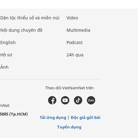
Dân tộc thiểu số và miền núi
Video
Nội dung chuyên đề
Multimedia
English
Podcast
Hồ sơ
24h qua
Ảnh
Theo dõi VietNamNet trên
amNet
5885 (Tp.HCM)
Tải ứng dụng
Độc giả gửi bài
Tuyển dụng