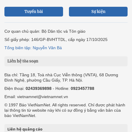
Tuyến bài
Sự kiện
Cơ quan chủ quản: Bộ Dân tộc và Tôn giáo
Số giấy phép: 146/GP-BVHTTDL, cấp ngày 17/10/2025
Tổng biên tập: Nguyễn Văn Bá
Liên hệ tòa soạn
Địa chỉ: Tầng 18, Toà nhà Cục Viễn thông (VNTA), 68 Dương
Đình Nghệ, phường Cầu Giấy, TP. Hà Nội.
Điện thoại:
02439369898
- Hotline:
0923457788
Email: vietnamnet@vietnamnet.vn
© 1997 Báo VietNamNet. All rights reserved. Chỉ được phát hành
lại thông tin từ website này khi có sự đồng ý bằng văn bản của
báo VietNamNet.
Liên hệ quảng cáo