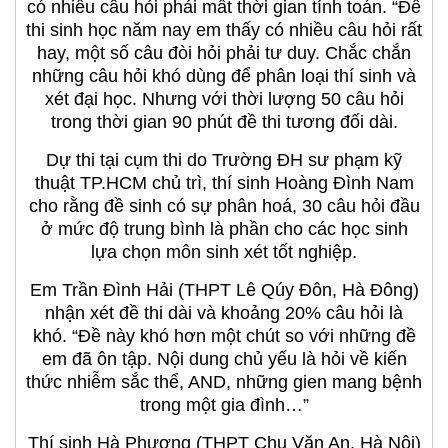
có nhiều câu hỏi phải mất thời gian tính toán. “Đề
thi sinh học năm nay em thấy có nhiều câu hỏi rất
hay, một số câu đòi hỏi phải tư duy. Chắc chắn
những câu hỏi khó dùng để phân loại thí sinh và
xét đại học. Nhưng với thời lượng 50 câu hỏi
trong thời gian 90 phút đề thi tương đối dài.
Dự thi tại cụm thi do Trường ĐH sư phạm kỹ
thuật TP.HCM chủ trì, thí sinh Hoàng Đình Nam
cho rằng đề sinh có sự phân hoá, 30 câu hỏi đầu
ở mức độ trung bình là phần cho các học sinh
lựa chọn môn sinh xét tốt nghiệp.
Em Trần Đình Hải (THPT Lê Qúy Đôn, Hà Đông)
nhận xét đề thi dài và khoảng 20% câu hỏi là
khó. “Đề này khó hơn một chút so với những đề
em đã ôn tập. Nội dung chủ yếu là hỏi về kiến
thức nhiễm sắc thể, AND, những gien mang bệnh
trong một gia đình…”
Thí sinh Hà Phương (THPT Chu Văn An, Hà Nội)