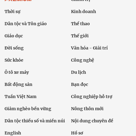
Thời sự
Kinh doanh
Dân tộc và Tôn giáo
Thể thao
Giáo dục
Thế giới
Đời sống
Văn hóa - Giải trí
Sức khỏe
Công nghệ
Ô tô xe máy
Du lịch
Bất động sản
Bạn đọc
Tuần Việt Nam
Công nghiệp hỗ trợ
Giảm nghèo bền vững
Nông thôn mới
Dân tộc thiểu số và miền núi
Nội dung chuyên đề
English
Hồ sơ