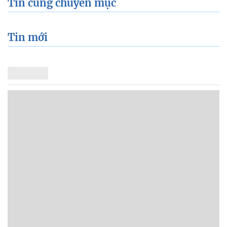
Tin cùng chuyên mục
Tin mới