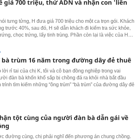
 giá 700 triệu, thử ADN và nhận con 'liền
nói tưng tửng, H đưa giá 700 triệu cho một ca trọn gói. Khách
ng trước 40%, sau đó, H sẽ dẫn khách đi kiểm tra sức khỏe,
trứng, chọc trứng, lấy tinh trùng. Phần còn lại là việc của H…
Ạ
 bà trùm 16 năm trong đường dây đẻ thuê
lời rỉ tai của chị K, tôi và cô bạn đồng nghiệp trong vai
ời đàn bà khốn khổ sắp bị chồng đá ra khỏi nhà bắt đầu
 trình tìm kiếm những “ông trùm” “bà trùm” của đường dây đẻ
 hận tột cùng của người đàn bà dẫn gái về
ồng
c đường cùng, chị phải nghĩ đến phương án chung chồng.