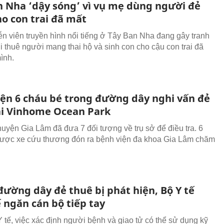
n Nha ‘dậy sóng’ vì vụ mẹ dùng người đẻ
ho con trai đã mất
ễn viên truyền hình nổi tiếng ở Tây Ban Nha đang gây tranh
hi thuê người mang thai hộ và sinh con cho cậu con trai đã
ình.
iện 6 cháu bé trong đường dây nghi vấn đẻ
ại Vinhome Ocean Park
uyện Gia Lâm đã đưa 7 đối tượng về trụ sở để điều tra. 6
ược xe cứu thương đón ra bệnh viện đa khoa Gia Lâm chăm
đường dây đẻ thuê bị phát hiện, Bộ Y tế
 ngăn cán bộ tiếp tay
 tế, việc xác định người bệnh và giao tử có thể sử dụng kỹ