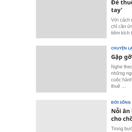
Đẻ thuê
tay'
Với cách 
chỉ cần ứ
tiêm kích 
CHUYỆN L
Gặp gỡ
Nghe theo 
những ngư
cuộc hành
thuê …
ĐỜI SỐNG
Nỗi ân
cho ch
Trong bướ