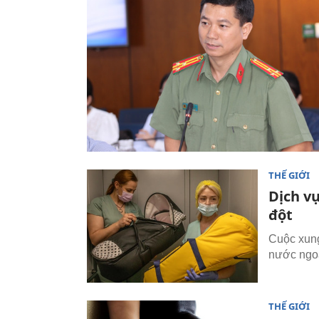
THẾ GIỚI
Dịch v
đột
Cuộc xung
nước ngoà
THẾ GIỚI