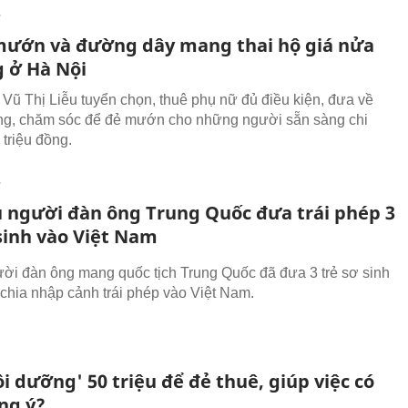
T
mướn và đường dây mang thai hộ giá nửa
g ở Hà Nội
Vũ Thị Liễu tuyển chọn, thuê phụ nữ đủ điều kiện, đưa về
ng, chăm sóc để đẻ mướn cho những người sẵn sàng chi
 triệu đồng.
T
ù người đàn ông Trung Quốc đưa trái phép 3
 sinh vào Việt Nam
ời đàn ông mang quốc tịch Trung Quốc đã đưa 3 trẻ sơ sinh
hia nhập cảnh trái phép vào Việt Nam.
i dưỡng' 50 triệu để đẻ thuê, giúp việc có
ng ý?