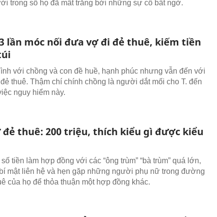
ời trong số họ đã mất trắng bởi những sự cố bất ngờ.
 lần móc nối đưa vợ đi đẻ thuê, kiếm tiền
túi
 đình với chồng và con đề huề, hạnh phúc nhưng vẫn đến với
 đẻ thuê. Thậm chí chính chồng là người dắt mối cho T. đến
việc nguy hiểm này.
đẻ thuê: 200 triệu, thích kiểu gì được kiểu
 số tiền làm hợp đồng với các “ông trùm” “bà trùm” quá lớn,
 bí mật liên hệ và hẹn gặp những người phụ nữ trong đường
uê của họ để thỏa thuận một hợp đồng khác.