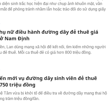
n diện sinh trắc học hiện đại như chụp ảnh khuôn mặt, vân
 mắt để phòng tránh nhầm lẫn hoặc tráo đổi do sử dụng giấy
T
phụ nữ điều hành đường dây đẻ thuê giá
ỷ ở Nam Định
ền, Lan dùng mạng xã hội để kết nối, tìm kiếm những người
u đẻ thuê. Mỗi ca thuê đẻ có giá hơn 800 triệu đồng.
T
iến mới vụ đường dây sinh viên đẻ thuê
 750 triệu đồng
 Tâm vừa bị khởi tố để điều tra về đường dây mang thai hộ
ng trăm triệu đồng/lần.