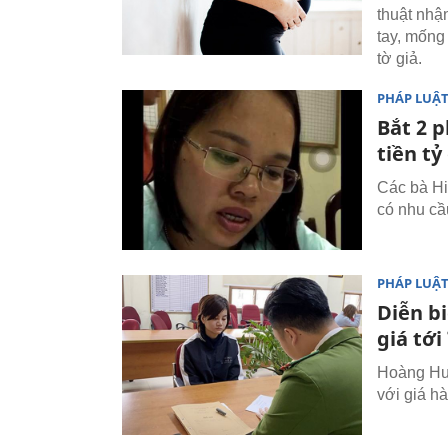
thuật nhậ
tay, mống
tờ giả.
PHÁP LUẬ
Bắt 2 
tiền t
Các bà Hi
có nhu cầ
PHÁP LUẬ
Diễn b
giá tới
Hoàng Huệ
với giá hà