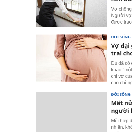
Vợ chồng 
Người vợ 
được trao 
ĐỜI SỐNG
Vợ đại 
trai ch
Dù đã có 
khao "một
chị vợ củ
cho chồng
ĐỜI SỐNG
Mất nử
người 
Mỗi hợp đ
nhiên, kh