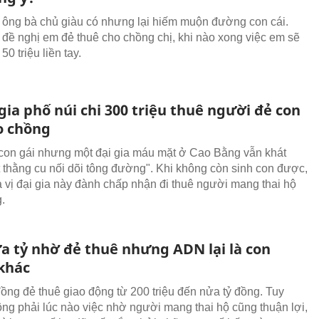
ông bà chủ giàu có nhưng lại hiếm muộn đường con cái.
đề nghị em đẻ thuê cho chồng chị, khi nào xong việc em sẽ
50 triệu liền tay.
gia phố núi chi 300 triệu thuê người đẻ con
o chồng
con gái nhưng một đại gia máu mặt ở Cao Bằng vẫn khát
 thằng cu nối dõi tông đường". Khi không còn sinh con được,
a vị đại gia này đành chấp nhận đi thuê người mang thai hộ
.
a tỷ nhờ đẻ thuê nhưng ADN lại là con
khác
ồng đẻ thuê giao động từ 200 triệu đến nửa tỷ đồng. Tuy
ông phải lúc nào việc nhờ người mang thai hộ cũng thuận lợi,