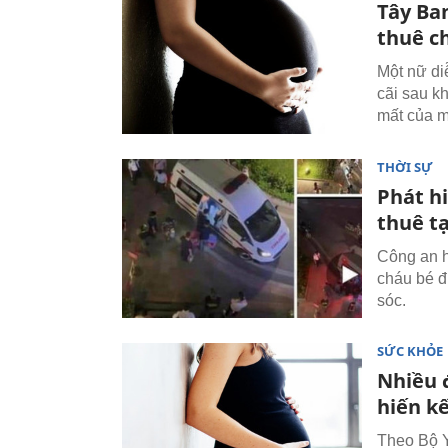
Tây Ba
thuê c
Một nữ di
cãi sau k
mất của m
THỜI SỰ
Phát h
thuê t
Công an h
cháu bé đ
sóc.
SỨC KHỎE
Nhiều 
hiến kế
Theo Bộ Y