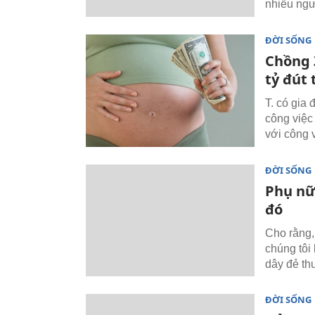
nhiều ngư
ĐỜI SỐNG
Chồng 3
tỷ đút 
T. có gia
công việc
với công 
ĐỜI SỐNG
Phụ nữ 
đó
Cho rằng,
chúng tôi
dây đẻ th
ĐỜI SỐNG