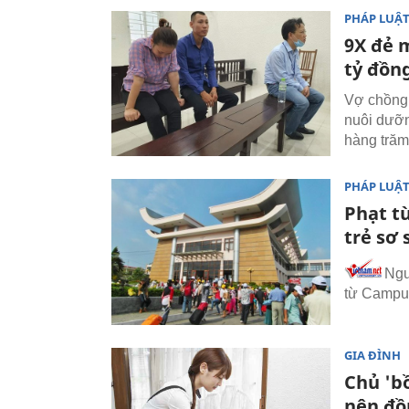
PHÁP LUẬ
9X đẻ 
tỷ đồn
Vợ chồng 
nuôi dưỡ
hàng trăm
PHÁP LUẬ
Phạt t
trẻ sơ
Ngư
từ Campuc
GIA ĐÌNH
Chủ 'bồ
nên đồ