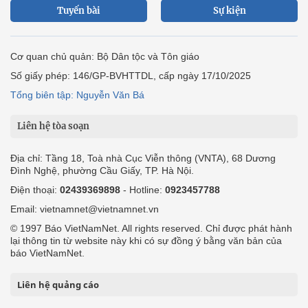
Tuyến bài
Sự kiện
Cơ quan chủ quản: Bộ Dân tộc và Tôn giáo
Số giấy phép: 146/GP-BVHTTDL, cấp ngày 17/10/2025
Tổng biên tập: Nguyễn Văn Bá
Liên hệ tòa soạn
Địa chỉ: Tầng 18, Toà nhà Cục Viễn thông (VNTA), 68 Dương
Đình Nghệ, phường Cầu Giấy, TP. Hà Nội.
Điện thoại:
02439369898
- Hotline:
0923457788
Email: vietnamnet@vietnamnet.vn
© 1997 Báo VietNamNet. All rights reserved. Chỉ được phát hành
lại thông tin từ website này khi có sự đồng ý bằng văn bản của
báo VietNamNet.
Liên hệ quảng cáo