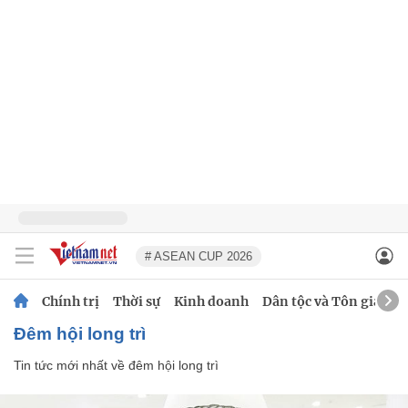
# ASEAN CUP 2026
Chính trị
Thời sự
Kinh doanh
Dân tộc và Tôn giáo
đêm hội long trì
Tin tức mới nhất về
đêm hội long trì