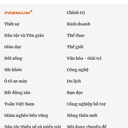
Chính trị
Thời sự
Kinh doanh
Dân tộc và Tôn giáo
Thể thao
Giáo dục
Thế giới
Đời sống
Văn hóa - Giải trí
Sức khỏe
Công nghệ
Ô tô xe máy
Du lịch
Bất động sản
Bạn đọc
Tuần Việt Nam
Công nghiệp hỗ trợ
Giảm nghèo bền vững
Nông thôn mới
Dân tộc thiểu số và miền núi
Nội dung chuyên đề