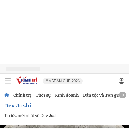
# ASEAN CUP 2026
Chính trị
Thời sự
Kinh doanh
Dân tộc và Tôn giáo
Dev Joshi
Tin tức mới nhất về
Dev Joshi