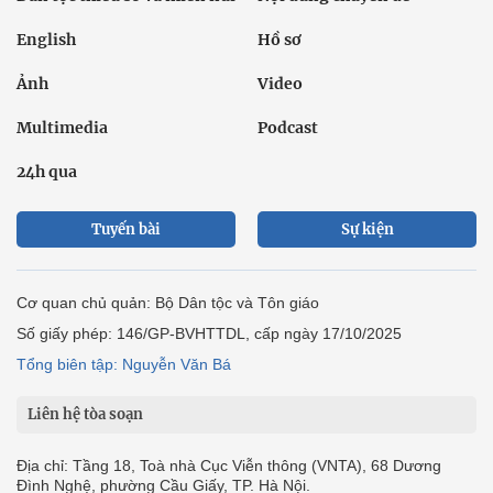
English
Hồ sơ
Ảnh
Video
Multimedia
Podcast
24h qua
Tuyến bài
Sự kiện
Cơ quan chủ quản: Bộ Dân tộc và Tôn giáo
Số giấy phép: 146/GP-BVHTTDL, cấp ngày 17/10/2025
Tổng biên tập: Nguyễn Văn Bá
Liên hệ tòa soạn
Địa chỉ: Tầng 18, Toà nhà Cục Viễn thông (VNTA), 68 Dương
Đình Nghệ, phường Cầu Giấy, TP. Hà Nội.