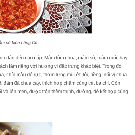
m sò biển Lăng Cô
ình dân đến cao cấp. Mắm tôm chua, mắm sò, mắm ruốc hay
ch làm riêng với hương vị đặc trưng khác biệt. Trong đó,
 chín màu đỏ rực, thơm lựng mùi ớt, tỏi, riềng, nổi vị chua
 đậm đà chua cay, thích hợp chấm cùng thịt ba chỉ. Còn
 và lên men, được trộn thêm thính, đường, dễ kết hợp cùng