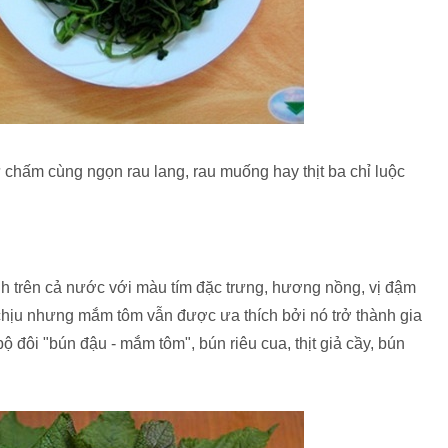
hấm cùng ngọn rau lang, rau muống hay thịt ba chỉ luộc
 trên cả nước với màu tím đặc trưng, hương nồng, vị đậm
hịu nhưng mắm tôm vẫn được ưa thích bởi nó trở thành gia
ộ đôi "bún đậu - mắm tôm", bún riêu cua, thịt giả cầy, bún