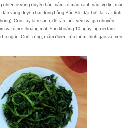
ng nhiều ở vùng duyên hải, mắm có màu xanh nâu, vị dịu, mùi
dân vùng duyên hải đồng bằng Bắc Bộ, đặc biệt tại các tỉnh
hòng). Con cáy làm sạch, để ráo, bóc yếm và giã nhuyễn,
hum vại ủ nơi thoáng mát. Sau khoảng 10 ngày, người làm
 cho ngấu. Cuối cùng, mắm được trộn thêm thính gạo và men