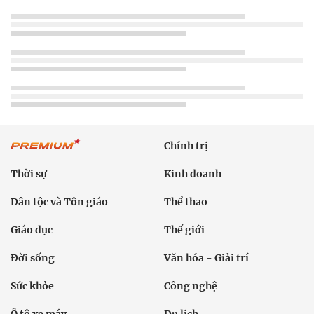
Chính trị
Thời sự
Kinh doanh
Dân tộc và Tôn giáo
Thể thao
Giáo dục
Thế giới
Đời sống
Văn hóa - Giải trí
Sức khỏe
Công nghệ
Ô tô xe máy
Du lịch