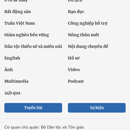
Bất động sản
Bạn đọc
Tuần Việt Nam
Công nghiệp hỗ trợ
Giảm nghèo bền vững
Nông thôn mới
Dân tộc thiểu số và miền núi
Nội dung chuyên đề
English
Hồ sơ
Ảnh
Video
Multimedia
Podcast
24h qua
Tuyến bài
Sự kiện
Cơ quan chủ quản: Bộ Dân tộc và Tôn giáo