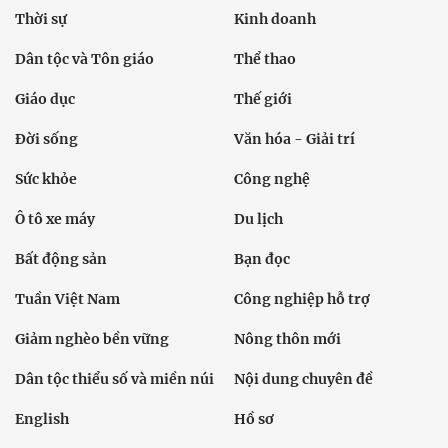
Thời sự
Kinh doanh
Dân tộc và Tôn giáo
Thể thao
Giáo dục
Thế giới
Đời sống
Văn hóa - Giải trí
Sức khỏe
Công nghệ
Ô tô xe máy
Du lịch
Bất động sản
Bạn đọc
Tuần Việt Nam
Công nghiệp hỗ trợ
Giảm nghèo bền vững
Nông thôn mới
Dân tộc thiểu số và miền núi
Nội dung chuyên đề
English
Hồ sơ