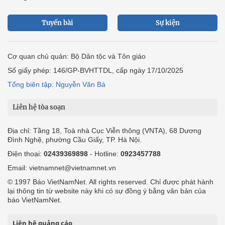
Tuyến bài
Sự kiện
Cơ quan chủ quản: Bộ Dân tộc và Tôn giáo
Số giấy phép: 146/GP-BVHTTDL, cấp ngày 17/10/2025
Tổng biên tập: Nguyễn Văn Bá
Liên hệ tòa soạn
Địa chỉ: Tầng 18, Toà nhà Cục Viễn thông (VNTA), 68 Dương
Đình Nghệ, phường Cầu Giấy, TP. Hà Nội.
Điện thoại:
02439369898
- Hotline:
0923457788
Email: vietnamnet@vietnamnet.vn
© 1997 Báo VietNamNet. All rights reserved. Chỉ được phát hành
lại thông tin từ website này khi có sự đồng ý bằng văn bản của
báo VietNamNet.
Liên hệ quảng cáo