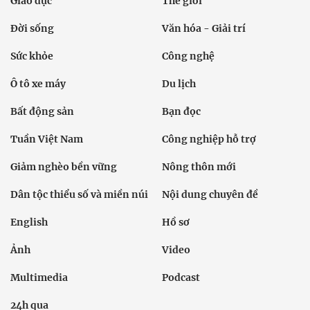
Giáo dục
Thế giới
Đời sống
Văn hóa - Giải trí
Sức khỏe
Công nghệ
Ô tô xe máy
Du lịch
Bất động sản
Bạn đọc
Tuần Việt Nam
Công nghiệp hỗ trợ
Giảm nghèo bền vững
Nông thôn mới
Dân tộc thiểu số và miền núi
Nội dung chuyên đề
English
Hồ sơ
Ảnh
Video
Multimedia
Podcast
24h qua