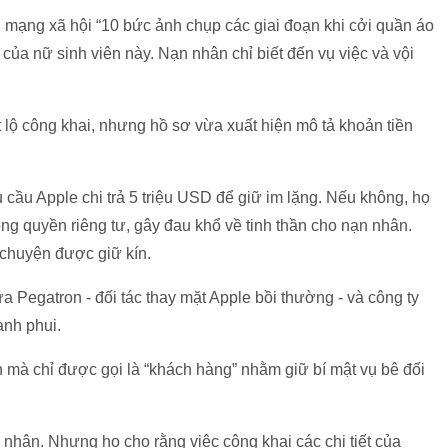
ên mạng xã hội “10 bức ảnh chụp các giai đoạn khi cởi quần áo
của nữ sinh viên này. Nạn nhân chỉ biết đến vụ việc và vội
 lộ công khai, nhưng hồ sơ vừa xuất hiện mô tả khoản tiền
 cầu Apple chi trả
5 triệu USD
để giữ im lặng. Nếu không, họ
ọng quyền riêng tư, gây đau khổ về tinh thần cho nạn nhân.
 chuyện được giữ kín.
ữa Pegatron - đối tác thay mặt Apple bồi thường - và công ty
anh phui.
ện mà chỉ được gọi là “khách hàng” nhằm giữ bí mật vụ bê đối
a nhận. Nhưng họ cho rằng việc công khai các chi tiết của