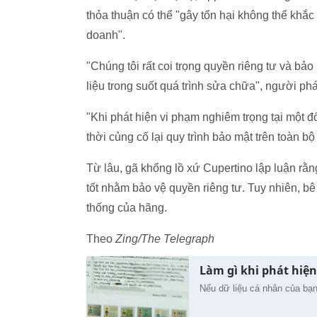
thỏa thuận có thể "gây tổn hại không thể khắ
doanh".
"Chúng tôi rất coi trọng quyền riêng tư và bả
liệu trong suốt quá trình sửa chữa", người phá
"Khi phát hiện vi phạm nghiêm trọng tại một 
thời củng cố lại quy trình bảo mật trên toàn bộ
Từ lâu, gã khổng lồ xứ Cupertino lập luận rằn
tốt nhằm bảo vệ quyền riêng tư. Tuy nhiên, bê
thống của hãng.
Theo
Zing/The Telegraph
Làm gì khi phát hiện
Nếu dữ liệu cá nhân của bạn 