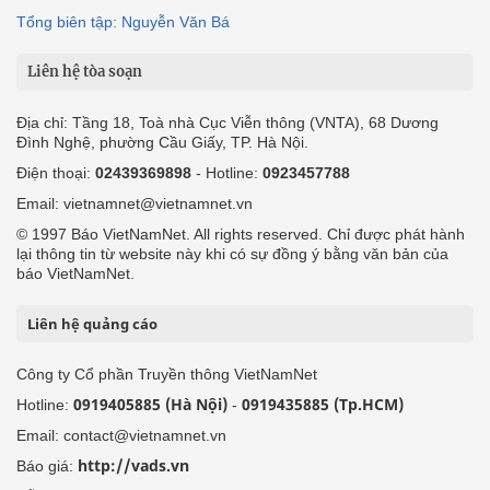
Tổng biên tập: Nguyễn Văn Bá
Liên hệ tòa soạn
Địa chỉ: Tầng 18, Toà nhà Cục Viễn thông (VNTA), 68 Dương
Đình Nghệ, phường Cầu Giấy, TP. Hà Nội.
Điện thoại:
02439369898
- Hotline:
0923457788
Email: vietnamnet@vietnamnet.vn
© 1997 Báo VietNamNet. All rights reserved. Chỉ được phát hành
lại thông tin từ website này khi có sự đồng ý bằng văn bản của
báo VietNamNet.
Liên hệ quảng cáo
Công ty Cổ phần Truyền thông VietNamNet
0919405885 (Hà Nội)
0919435885 (Tp.HCM)
Hotline:
-
Email: contact@vietnamnet.vn
http://vads.vn
Báo giá: