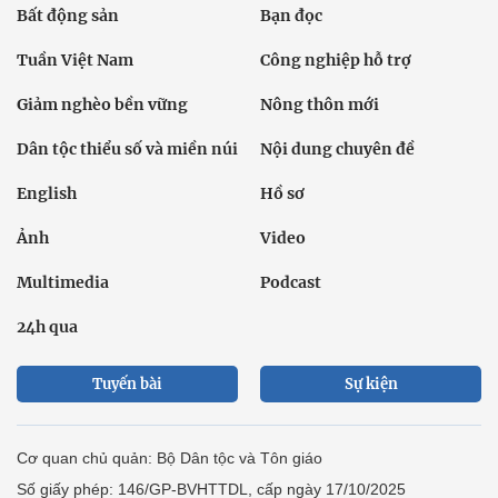
Bất động sản
Bạn đọc
Tuần Việt Nam
Công nghiệp hỗ trợ
Giảm nghèo bền vững
Nông thôn mới
Dân tộc thiểu số và miền núi
Nội dung chuyên đề
English
Hồ sơ
Ảnh
Video
Multimedia
Podcast
24h qua
Tuyến bài
Sự kiện
Cơ quan chủ quản: Bộ Dân tộc và Tôn giáo
Số giấy phép: 146/GP-BVHTTDL, cấp ngày 17/10/2025