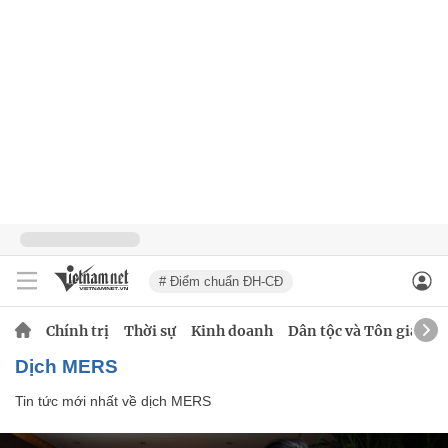
# Điểm chuẩn ĐH-CĐ
Chính trị
Thời sự
Kinh doanh
Dân tộc và Tôn giáo
dịch MERS
Tin tức mới nhất về
dịch MERS