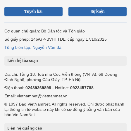
Tuyến bài
Sự kiện
Cơ quan chủ quản: Bộ Dân tộc và Tôn giáo
Số giấy phép: 146/GP-BVHTTDL, cấp ngày 17/10/2025
Tổng biên tập: Nguyễn Văn Bá
Liên hệ tòa soạn
Địa chỉ: Tầng 18, Toà nhà Cục Viễn thông (VNTA), 68 Dương
Đình Nghệ, phường Cầu Giấy, TP. Hà Nội.
Điện thoại:
02439369898
- Hotline:
0923457788
Email: vietnamnet@vietnamnet.vn
© 1997 Báo VietNamNet. All rights reserved. Chỉ được phát hành
lại thông tin từ website này khi có sự đồng ý bằng văn bản của
báo VietNamNet.
Liên hệ quảng cáo