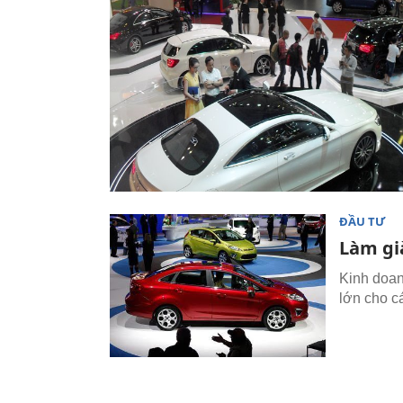
ĐẦU TƯ
Làm già
Kinh doan
lớn cho cá