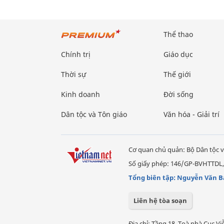
Thể thao
Chính trị
Giáo dục
Thời sự
Thế giới
Kinh doanh
Đời sống
Dân tộc và Tôn giáo
Văn hóa - Giải trí
Cơ quan chủ quản: Bộ Dân tộc v
Số giấy phép: 146/GP-BVHTTDL,
Tổng biên tập: Nguyễn Văn B
Liên hệ tòa soạn
Địa chỉ: Tầng 18, Toà nhà Cục 