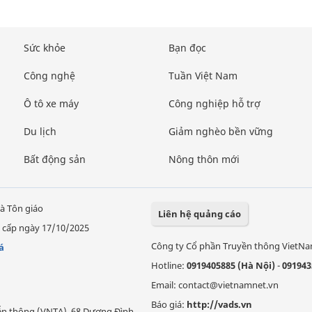
Sức khỏe
Bạn đọc
Công nghệ
Tuần Việt Nam
Ô tô xe máy
Công nghiệp hỗ trợ
Du lịch
Giảm nghèo bền vững
Bất động sản
Nông thôn mới
à Tôn giáo
Liên hệ quảng cáo
 cấp ngày 17/10/2025
Công ty Cổ phần Truyền thông VietN
á
Hotline:
0919405885 (Hà Nội)
-
091943
Email: contact@vietnamnet.vn
Báo giá:
http://vads.vn
Viễn thông (VNTA), 68 Dương Đình