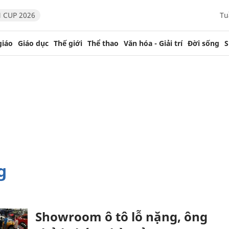
 CUP 2026
Tu
giáo
Giáo dục
Thế giới
Thể thao
Văn hóa - Giải trí
Đời sống
S
g
Showroom ô tô lỗ nặng, ông