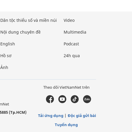
Dân tộc thiểu số và miền núi
Video
Nội dung chuyên đề
Multimedia
English
Podcast
Hồ sơ
24h qua
Ảnh
Theo dõi VietNamNet trên
amNet
5885 (Tp.HCM)
Tải ứng dụng
Độc giả gửi bài
Tuyển dụng