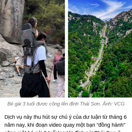
Bé gái 3 tuổi được cõng lên đỉnh Thái Sơn. Ảnh: VCG
Dịch vụ này thu hút sự chú ý của dư luận từ tháng 6
năm nay, khi đoạn video quay một bạn "đồng hành"