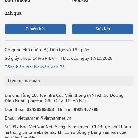
Multimedia
Podcast
24h qua
Tuyến bài
Sự kiện
Cơ quan chủ quản: Bộ Dân tộc và Tôn giáo
Số giấy phép: 146/GP-BVHTTDL, cấp ngày 17/10/2025
Tổng biên tập: Nguyễn Văn Bá
Liên hệ tòa soạn
Địa chỉ: Tầng 18, Toà nhà Cục Viễn thông (VNTA), 68 Dương
Đình Nghệ, phường Cầu Giấy, TP. Hà Nội.
Điện thoại:
02439369898
- Hotline:
0923457788
Email: vietnamnet@vietnamnet.vn
© 1997 Báo VietNamNet. All rights reserved. Chỉ được phát hành
lại thông tin từ website này khi có sự đồng ý bằng văn bản của
báo VietNamNet.