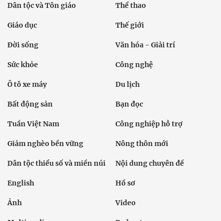
Dân tộc và Tôn giáo
Thể thao
Giáo dục
Thế giới
Đời sống
Văn hóa - Giải trí
Sức khỏe
Công nghệ
Ô tô xe máy
Du lịch
Bất động sản
Bạn đọc
Tuần Việt Nam
Công nghiệp hỗ trợ
Giảm nghèo bền vững
Nông thôn mới
Dân tộc thiểu số và miền núi
Nội dung chuyên đề
English
Hồ sơ
Ảnh
Video