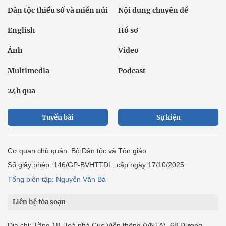
Dân tộc thiểu số và miền núi
Nội dung chuyên đề
English
Hồ sơ
Ảnh
Video
Multimedia
Podcast
24h qua
Tuyến bài
Sự kiện
Cơ quan chủ quản: Bộ Dân tộc và Tôn giáo
Số giấy phép: 146/GP-BVHTTDL, cấp ngày 17/10/2025
Tổng biên tập: Nguyễn Văn Bá
Liên hệ tòa soạn
Địa chỉ: Tầng 18, Toà nhà Cục Viễn thông (VNTA), 68 Dương