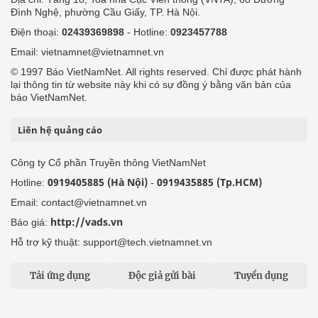
Đình Nghệ, phường Cầu Giấy, TP. Hà Nội.
Điện thoại:
02439369898
- Hotline:
0923457788
Email: vietnamnet@vietnamnet.vn
© 1997 Báo VietNamNet. All rights reserved. Chỉ được phát hành
lại thông tin từ website này khi có sự đồng ý bằng văn bản của
báo VietNamNet.
Liên hệ quảng cáo
Công ty Cổ phần Truyền thông VietNamNet
0919405885 (Hà Nội)
0919435885 (Tp.HCM)
Hotline:
-
Email: contact@vietnamnet.vn
http://vads.vn
Báo giá:
Hỗ trợ kỹ thuật: support@tech.vietnamnet.vn
Tải ứng dụng
Độc giả gửi bài
Tuyển dụng