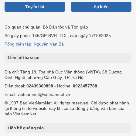
Tuyến bài
Sự kiện
Cơ quan chủ quản: Bộ Dân tộc và Tôn giáo
Số giấy phép: 146/GP-BVHTTDL, cấp ngày 17/10/2025
Tổng biên tập: Nguyễn Văn Bá
Liên hệ tòa soạn
Địa chỉ: Tầng 18, Toà nhà Cục Viễn thông (VNTA), 68 Dương
Đình Nghệ, phường Cầu Giấy, TP. Hà Nội.
Điện thoại:
02439369898
- Hotline:
0923457788
Email: vietnamnet@vietnamnet.vn
© 1997 Báo VietNamNet. All rights reserved. Chỉ được phát hành
lại thông tin từ website này khi có sự đồng ý bằng văn bản của
báo VietNamNet.
Liên hệ quảng cáo