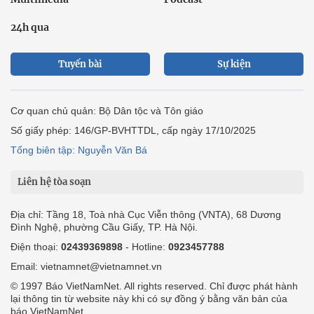
24h qua
Tuyến bài
Sự kiện
Cơ quan chủ quản: Bộ Dân tộc và Tôn giáo
Số giấy phép: 146/GP-BVHTTDL, cấp ngày 17/10/2025
Tổng biên tập: Nguyễn Văn Bá
Liên hệ tòa soạn
Địa chỉ: Tầng 18, Toà nhà Cục Viễn thông (VNTA), 68 Dương
Đình Nghệ, phường Cầu Giấy, TP. Hà Nội.
Điện thoại:
02439369898
- Hotline:
0923457788
Email: vietnamnet@vietnamnet.vn
© 1997 Báo VietNamNet. All rights reserved. Chỉ được phát hành
lại thông tin từ website này khi có sự đồng ý bằng văn bản của
báo VietNamNet.