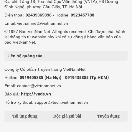
Địa chỉ: Tầng 18, Toà nhà Cục Viễn thông (VNTA), 68 Dương
Đình Nghệ, phường Cầu Giấy, TP. Hà Nội.
Điện thoại:
02439369898
- Hotline:
0923457788
Email: vietnamnet@vietnamnet.vn
© 1997 Báo VietNamNet. All rights reserved. Chỉ được phát hành
lại thông tin từ website này khi có sự đồng ý bằng văn bản của
báo VietNamNet.
Liên hệ quảng cáo
Công ty Cổ phần Truyền thông VietNamNet
0919405885 (Hà Nội)
0919435885 (Tp.HCM)
Hotline:
-
Email: contact@vietnamnet.vn
http://vads.vn
Báo giá:
Hỗ trợ kỹ thuật: support@tech.vietnamnet.vn
Tải ứng dụng
Độc giả gửi bài
Tuyển dụng