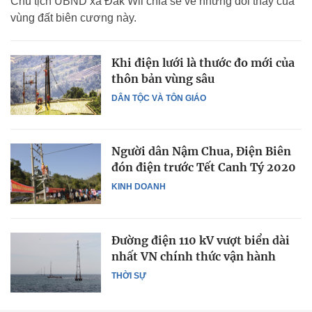
Chủ tịch UBND xã Đắk Wil chia sẻ về những đổi thay của
vùng đất biên cương này.
Khi điện lưới là thước đo mới của
thôn bản vùng sâu
DÂN TỘC VÀ TÔN GIÁO
Người dân Nậm Chua, Điện Biên
đón điện trước Tết Canh Tý 2020
KINH DOANH
Đường điện 110 kV vượt biển dài
nhất VN​ chính thức vận hành
THỜI SỰ