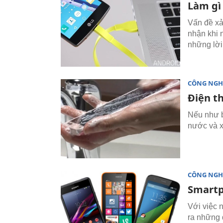
Làm gì
Vấn đề xả
nhận khi 
những lời
CÔNG NGH
Điện th
Nếu như b
nước và x
CÔNG NGH
Smartp
Với việc 
ra những 