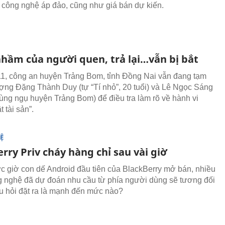
công nghệ áp đảo, cũng như giá bán dự kiến.
hầm của người quen, trả lại…vẫn bị bắt
1, công an huyện Trảng Bom, tỉnh Đồng Nai vẫn đang tạm
ượng Đặng Thành Duy (tự “Tí nhỏ”, 20 tuổi) và Lê Ngọc Sáng
 cùng ngụ huyện Trảng Bom) để điều tra làm rõ về hành vi
 tài sản”.
Ệ
rry Priv cháy hàng chỉ sau vài giờ
c giờ con dế Android đầu tiên của BlackBerry mở bán, nhiều
g nghệ đã dự đoán nhu cầu từ phía người dùng sẽ tương đối
 hỏi đặt ra là mạnh đến mức nào?