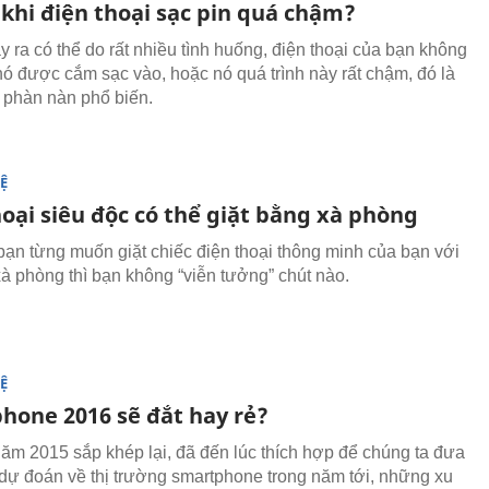
 khi điện thoại sạc pin quá chậm?
y ra có thể do rất nhiều tình huống, điện thoại của bạn không
nó được cắm sạc vào, hoặc nó quá trình này rất chậm, đó là
 phàn nàn phổ biến.
Ệ
oại siêu độc có thể giặt bằng xà phòng
ạn từng muốn giặt chiếc điện thoại thông minh của bạn với
à phòng thì bạn không “viễn tưởng” chút nào.
Ệ
hone 2016 sẽ đắt hay rẻ?
năm 2015 sắp khép lại, đã đến lúc thích hợp để chúng ta đưa
dự đoán về thị trường smartphone trong năm tới, những xu