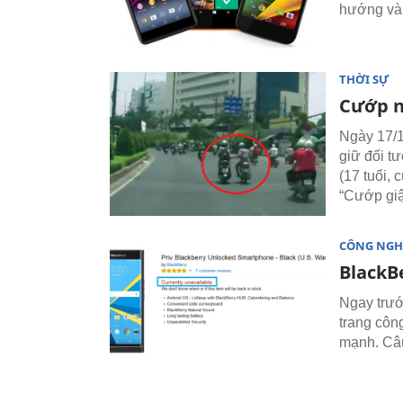
hướng và 
THỜI SỰ
Cướp n
Ngày 17/1
giữ đối t
(17 tuổi,
“Cướp giật
CÔNG NGH
BlackBe
Ngay trướ
trang côn
mạnh. Câu