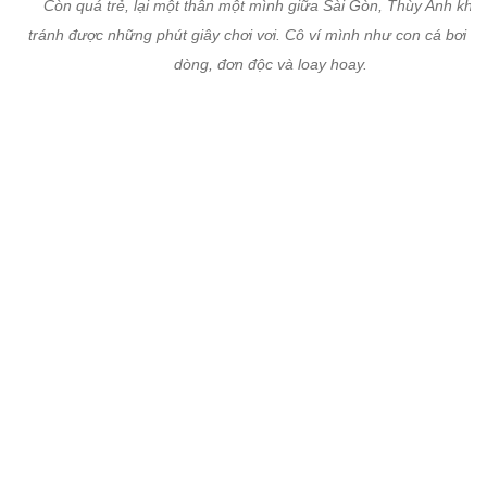
Còn quá trẻ, lại một thân một mình giữa Sài Gòn, Thùy Anh khô
tránh được những phút giây chơi vơi. Cô ví mình như con cá bơi n
dòng, đơn độc và loay hoay.