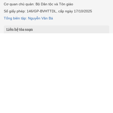
Multimedia
Podcast
24h qua
Tuyến bài
Sự kiện
Cơ quan chủ quản: Bộ Dân tộc và Tôn giáo
Số giấy phép: 146/GP-BVHTTDL, cấp ngày 17/10/2025
Tổng biên tập: Nguyễn Văn Bá
Liên hệ tòa soạn
Địa chỉ: Tầng 18, Toà nhà Cục Viễn thông (VNTA), 68 Dương
Đình Nghệ, phường Cầu Giấy, TP. Hà Nội.
Điện thoại:
02439369898
- Hotline:
0923457788
Email: vietnamnet@vietnamnet.vn
© 1997 Báo VietNamNet. All rights reserved. Chỉ được phát hành
lại thông tin từ website này khi có sự đồng ý bằng văn bản của