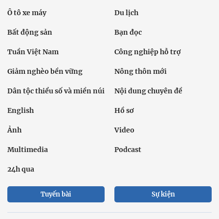
Dân tộc và Tôn giáo
Thể thao
Giáo dục
Thế giới
Đời sống
Văn hóa - Giải trí
Sức khỏe
Công nghệ
Ô tô xe máy
Du lịch
Bất động sản
Bạn đọc
Tuần Việt Nam
Công nghiệp hỗ trợ
Giảm nghèo bền vững
Nông thôn mới
Dân tộc thiểu số và miền núi
Nội dung chuyên đề
English
Hồ sơ
Ảnh
Video