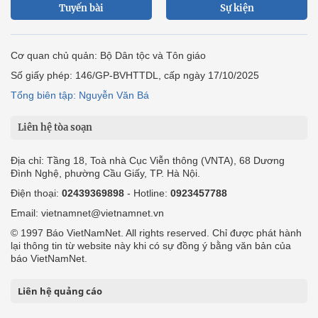
Tuyến bài
Sự kiện
Cơ quan chủ quản: Bộ Dân tộc và Tôn giáo
Số giấy phép: 146/GP-BVHTTDL, cấp ngày 17/10/2025
Tổng biên tập: Nguyễn Văn Bá
Liên hệ tòa soạn
Địa chỉ: Tầng 18, Toà nhà Cục Viễn thông (VNTA), 68 Dương
Đình Nghệ, phường Cầu Giấy, TP. Hà Nội.
Điện thoại:
02439369898
- Hotline:
0923457788
Email: vietnamnet@vietnamnet.vn
© 1997 Báo VietNamNet. All rights reserved. Chỉ được phát hành
lại thông tin từ website này khi có sự đồng ý bằng văn bản của
báo VietNamNet.
Liên hệ quảng cáo