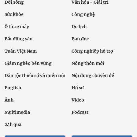
Đời sống
Văn hóa - Giải trí
Sức khỏe
Công nghệ
Ô tô xe máy
Du lịch
Bất động sản
Bạn đọc
Tuần Việt Nam
Công nghiệp hỗ trợ
Giảm nghèo bền vững
Nông thôn mới
Dân tộc thiểu số và miền núi
Nội dung chuyên đề
English
Hồ sơ
Ảnh
Video
Multimedia
Podcast
24h qua