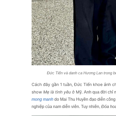
Đức Tiến và danh ca Hương Lan trong bức
Cách đây gần 1 tuần, Đức Tiến khoe ảnh 
show
Mẹ là tình yêu
ở Mỹ.
Anh qua đời chỉ 
mong manh
do Mai Thu Huyền đạo diễn công c
nghiệp của nam diễn viên. Tuy nhiên,
Đóa ho